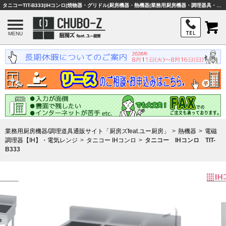
タニコーTIT-B333|IHコンロ|焼物器・グリドル|厨房機器・熱機器|業務用厨房機器・調理器具・店舗用品は「厨房ズfeat.ユー厨房」
MENU
業務用厨房機器/調理道具通販サイト「厨房ズfeat.ユー厨房」
熱機器
電磁
調理器【IH】・電気レンジ
タニコー IHコンロ
タニコー IHコンロ TIT-
B333