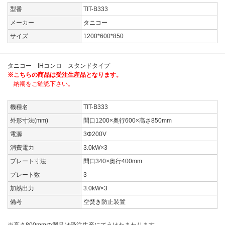
型番
TIT-B333
メーカー
タニコー
サイズ
1200*600*850
タニコー IHコンロ スタンドタイプ
※こちらの商品は受注生産品となります。
納期をご確認下さい。
機種名
TIT-B333
外形寸法(mm)
間口1200×奥行600×高さ850mm
電源
3Φ200V
消費電力
3.0kW×3
プレート寸法
間口340×奥行400mm
プレート数
3
加熱出力
3.0kW×3
備考
空焚き防止装置