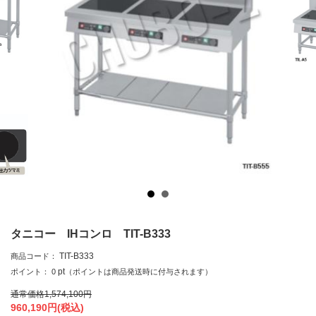
タニコー IHコンロ TIT-B333
TIT-B333
商品コード：
pt
ポイント：
0
（ポイントは商品発送時に付与されます）
通常価格
1,574,100
円
960,190
円(税込)