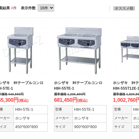
索結果
4
件
表示件数
オススメ順
シザキ IHテーブルコンロ
ホシザキ IHテーブルコンロ
ホシザキ IH
H-5TE-1
HIH-55TE-1
HIH-555T12E-
常価格
643,500
円
通常価格
1,236,400
円
通常価格
1,820,5
55,300
円
681,450
円
1,002,760
(税込)
(税込)
番
HIH-5TE-1
型番
HIH-55TE-1
型番
HI
ーカー
ホシザキ
メーカー
ホシザキ
メーカー
ホ
イズ
450*600*800
サイズ
900*600*800
サイズ
12