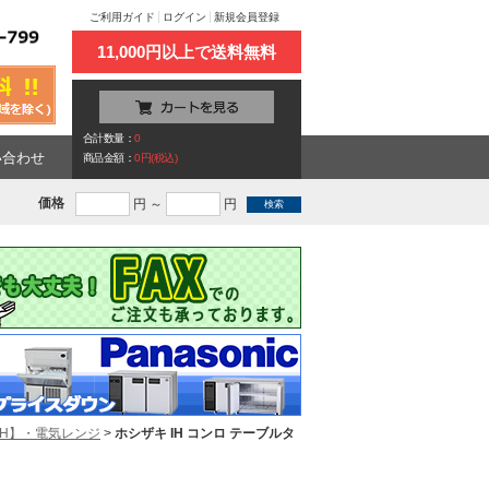
ご利用ガイド
ログイン
新規会員登録
11,000円以上で送料無料
合計数量：
0
い合わせ
商品金額：
0円(税込)
価格
円 ～
円
IH】・電気レンジ
>
ホシザキ IH コンロ テーブルタ