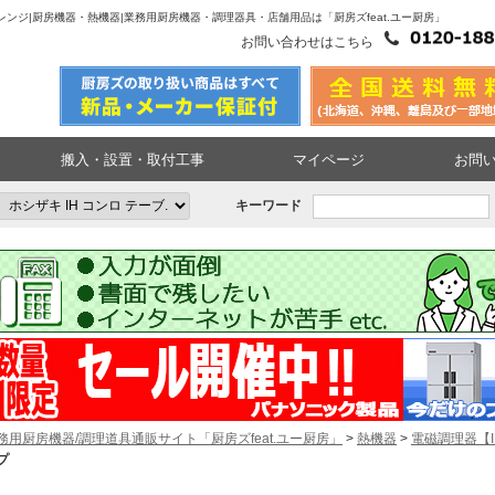
気レンジ|厨房機器・熱機器|業務用厨房機器・調理器具・店舗用品は「厨房ズfeat.ユー厨房」
お問い合わせはこちら
搬入・設置・取付工事
マイページ
お問
キーワード
務用厨房機器/調理道具通販サイト「厨房ズfeat.ユー厨房」
>
熱機器
>
電磁調理器【
プ