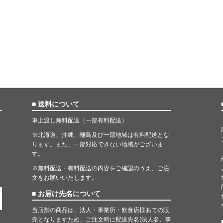
■ 送料について
車上渡し無料配送（一部有料配送）
※北海道、沖縄、離島及び一部地域は有料配送とな
ります。また、一部対応できない地域がございま
す。
※無料配送・有料配送の内容をご確認のうえ、ご注
文をお願いいたします。
■ お届け先名について
当店舗の商品は、法人・事業所・飲食店様あての販
売となりますため、ご注文時に配送先名(法人名、事