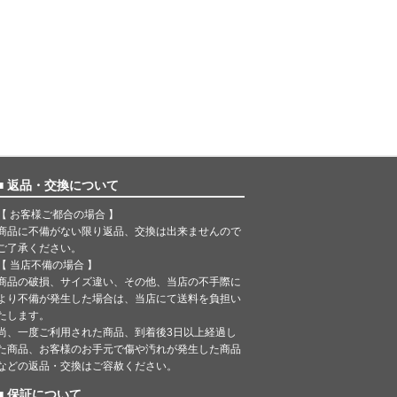
■ 返品・交換について
【 お客様ご都合の場合 】
商品に不備がない限り返品、交換は出来ませんので
ご了承ください。
【 当店不備の場合 】
商品の破損、サイズ違い、その他、当店の不手際に
より不備が発生した場合は、当店にて送料を負担い
たします。
尚、一度ご利用された商品、到着後3日以上経過し
た商品、お客様のお手元で傷や汚れが発生した商品
などの返品・交換はご容赦ください。
■ 保証について