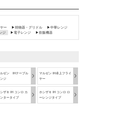
ヤー
▶焼物器・グリドル
▶中華レンジ
ンジ
▶電子レンジ
▶炊飯機器
ルゼン IHテーブル
マルゼン IH卓上フライ
ンジ
ヤー
シザキ IH コンロ カ
ホシザキ IH コンロ ロ
ンタータイプ
ーレンジタイプ