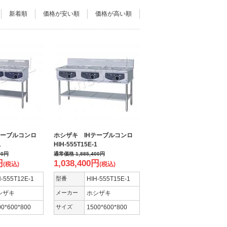
新着順
価格が安い順
価格が高い順
テーブルコンロ
ホシザキ IHテーブルコンロ
1
HIH-555T15E-1
00
円
通常価格
1,885,400
円
円
1,038,400
円
(税込)
(税込)
H-555T12E-1
型番
HIH-555T15E-1
シザキ
メーカー
ホシザキ
00*600*800
サイズ
1500*600*800