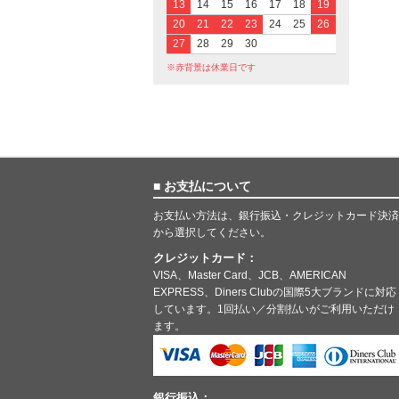
13
14
15
16
17
18
19
20
21
22
23
24
25
26
27
28
29
30
※赤背景は休業日です
■ お支払について
お支払い方法は、銀行振込・クレジットカード決済
から選択してください。
クレジットカード：
VISA、Master Card、JCB、AMERICAN
EXPRESS、Diners Clubの国際5大ブランドに対応
しています。1回払い／分割払いがご利用いただけ
ます。
銀行振込：