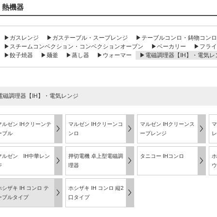
熱機器
▶ガスレンジ
▶ガステーブル・スープレンジ
▶テーブルコンロ・鋳物コンロ
▶スチームコンベクション・コンベクションオーブン
▶ベーカリー
▶フライ
▶餃子焼器
▶麺釜
▶蒸し器
▶ウォーマー
▶電磁調理器【IH】・電気レ
電磁調理器【IH】・電気レンジ
マルゼン IHクリーンテ
マルゼン IHクリーンコ
マルゼン IHクリーンス
マ
ーブル
ンロ
ープレンジ
レ
マルゼン IH中華レン
押切電機 卓上型電磁調
タニコー IHコンロ
ホ
ジ
理器
ウ
ホシザキ IH コンロ テ
ホシザキ IH コンロ 縦2
ーブルタイプ
口タイプ