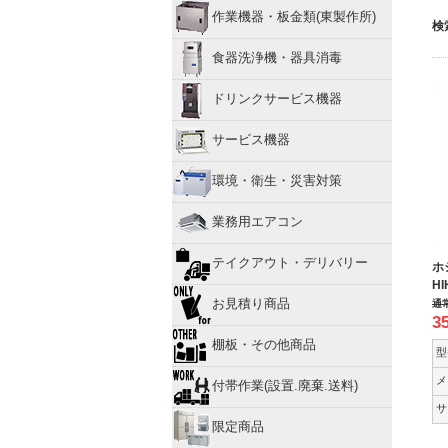
作業機器・板金類(東製作所)
検
食器洗浄機・器具消毒
ドリンクサービス機器
サービス機器
環境・衛生・災害対策
業務用エアコン
テイクアウト・デリバリー
ホ
HI
お見積り商品
通
3
棚板・その他商品
型
メ
付帯作業(設置.廃棄.送料)
サ
限定商品