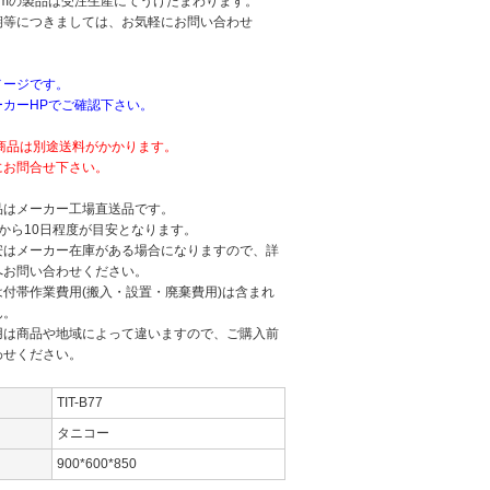
mmの製品は受注生産にてうけたまわります。
等につきましては、お気軽にお問い合わせ
。
メージです。
カーHPでご確認下さい。
の商品は別途送料がかかります。
お問合せ下さい。
品はメーカー工場直送品です。
から10日程度が目安となります。
安はメーカー在庫がある場合になりますので、詳
へお問い合わせください。
付帯作業費用(搬入・設置・廃棄費用)は含まれ
ん。
用は商品や地域によって違いますので、ご購入前
わせください。
TIT-B77
タニコー
900*600*850