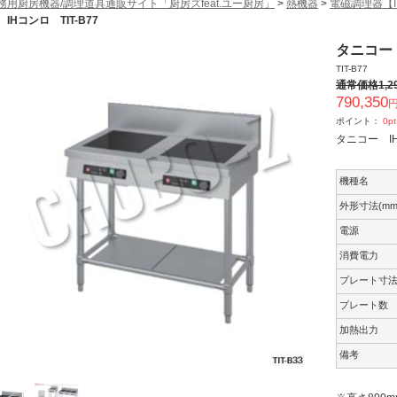
務用厨房機器/調理道具通販サイト「厨房ズfeat.ユー厨房」
>
熱機器
>
電磁調理器【
 IHコンロ TIT-B77
タニコー 
TIT-B77
通常価格
1,2
790,350
円
ポイント：
0
pt
タニコー I
機種名
外形寸法(mm
電源
消費電力
プレート寸
プレート数
加熱出力
備考