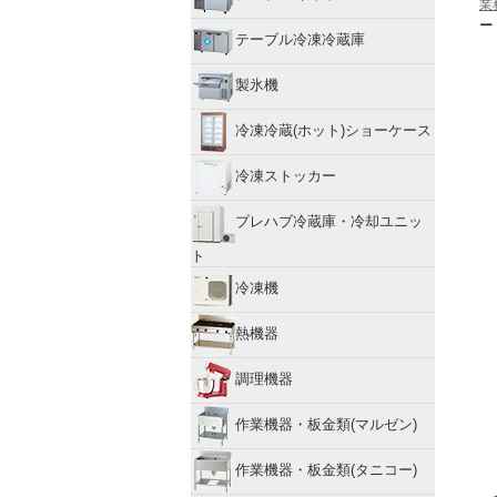
業
ー
テーブル冷凍冷蔵庫
製氷機
冷凍冷蔵(ホット)ショーケース
冷凍ストッカー
プレハブ冷蔵庫・冷却ユニッ
ト
冷凍機
熱機器
調理機器
作業機器・板金類(マルゼン)
作業機器・板金類(タニコー)