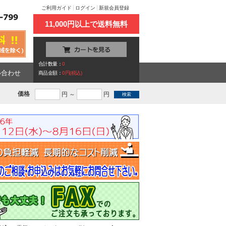
ご利用ガイド
ログイン
新規会員登録
11,000円以上で送料無料
合計数量：
0
い合わせ
商品金額：
0円(税込)
価格
円 ～
円