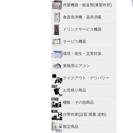
作業機器・板金類(東製作所)
食器洗浄機・器具消毒
ドリンクサービス機器
サービス機器
環境・衛生・災害対策
業務用エアコン
テイクアウト・デリバリー
お見積り商品
棚板・その他商品
付帯作業(設置.廃棄.送料)
限定商品