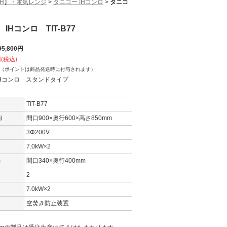
IH】・電気レンジ
>
タニコー IHコンロ
>
タニコ
IHコンロ TIT-B77
95,800
円
(税込)
（ポイントは商品発送時に付与されます）
Hコンロ スタンドタイプ
TIT-B77
)
間口900×奥行600×高さ850mm
3Φ200V
7.0kW×2
法
間口340×奥行400mm
2
7.0kW×2
空焚き防止装置