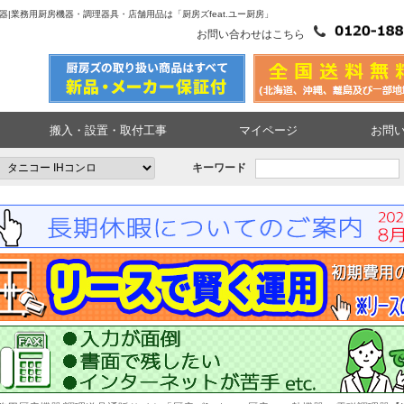
熱機器|業務用厨房機器・調理器具・店舗用品は「厨房ズfeat.ユー厨房」
お問い合わせはこちら
搬入・設置・取付工事
マイページ
お問
キーワード