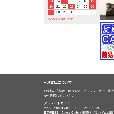
13
14
15
16
17
18
19
20
21
22
23
24
25
26
27
28
29
30
※赤背景は休業日です
■ お支払について
お支払い方法は、銀行振込・クレジットカード決済
から選択してください。
クレジットカード：
VISA、Master Card、JCB、AMERICAN
EXPRESS、Diners Clubの国際5大ブランドに対応