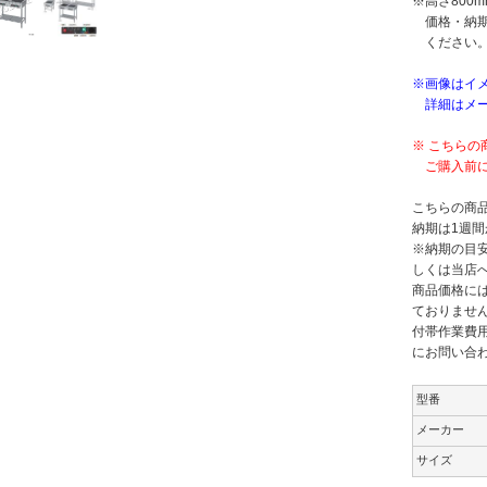
※高さ800
価格・納期
ください
※画像はイ
詳細はメー
※ こちら
ご購入前に
こちらの商
納期は1週間
※納期の目
しくは当店
商品価格には
ておりませ
付帯作業費
にお問い合
型番
メーカー
サイズ