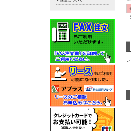
保証について
送
レ