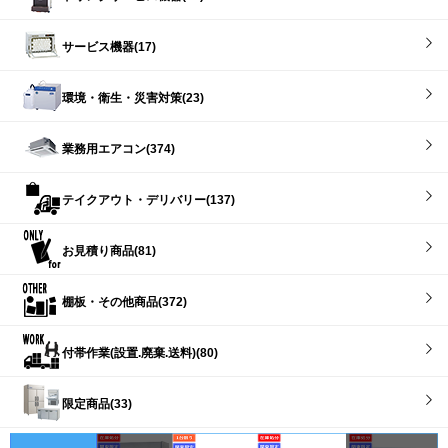
サービス機器(17)
環境・衛生・災害対策(23)
業務用エアコン(374)
テイクアウト・デリバリー(137)
お見積り商品(81)
棚板・その他商品(372)
付帯作業(設置.廃棄.送料)(80)
限定商品(33)