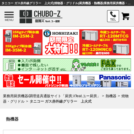
タニコー ガス赤外線グリラー 上火式|焼物器・グリドル|厨房機器・熱機器|業務用厨房機器・調理器具・店舗用品は「厨房ズfeat.ユー厨房」
MENU
業務用厨房機器/調理道具通販サイト「厨房ズfeat.ユー厨房」
熱機器
焼物
器・グリドル
タニコー ガス赤外線グリラー 上火式
熱機器