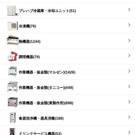
プレハブ冷蔵庫・冷却ユニット(51)
冷凍機(76)
熱機器(1244)
調理機器(79)
作業機器・板金類(マルゼン)(1426)
作業機器・板金類(タニコー)(449)
作業機器・板金類(東製作所)(898)
食器洗浄機・器具消毒(188)
ドリンクサービス機器(53)