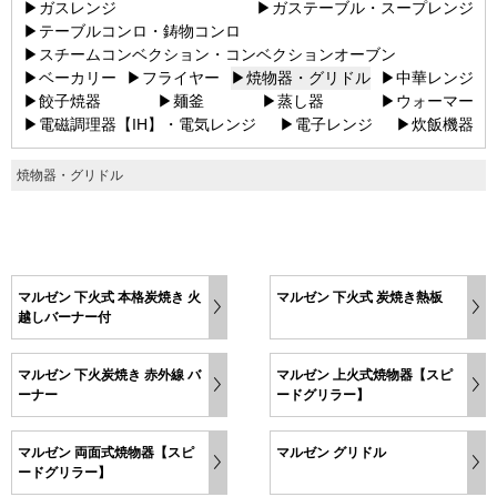
▶ガスレンジ
▶ガステーブル・スープレンジ
▶テーブルコンロ・鋳物コンロ
▶スチームコンベクション・コンベクションオーブン
▶ベーカリー
▶フライヤー
▶焼物器・グリドル
▶中華レンジ
▶餃子焼器
▶麺釜
▶蒸し器
▶ウォーマー
▶電磁調理器【IH】・電気レンジ
▶電子レンジ
▶炊飯機器
焼物器・グリドル
マルゼン 下火式 本格炭焼き 火
マルゼン 下火式 炭焼き熱板
越しバーナー付
マルゼン 下火炭焼き 赤外線 バ
マルゼン 上火式焼物器【スピ
ーナー
ードグリラー】
マルゼン 両面式焼物器【スピ
マルゼン グリドル
ードグリラー】