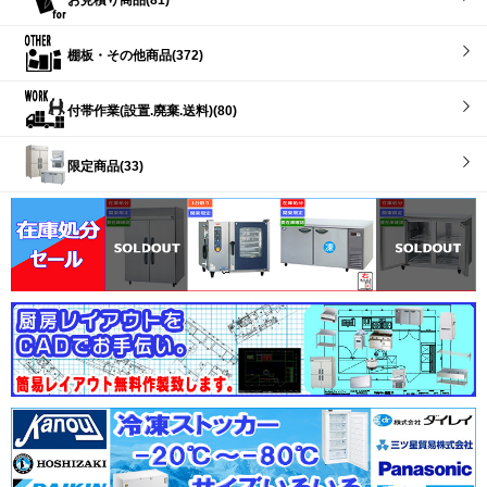
棚板・その他商品(372)
付帯作業(設置.廃棄.送料)(80)
限定商品(33)