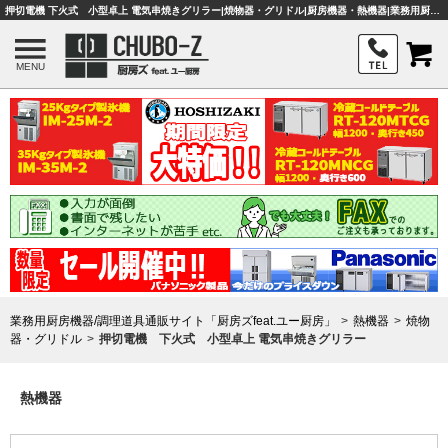
押切電機 下火式 小型卓上 電気串焼きグリラー|焼物器・グリドル|厨房機器・熱機器|業務用厨房機器・調理器具・店舗用品は「厨房ズfeat.ユー厨房」
MENU
業務用厨房機器/調理道具通販サイト「厨房ズfeat.ユー厨房」
熱機器
焼物
器・グリドル
押切電機 下火式 小型卓上 電気串焼きグリラー
熱機器