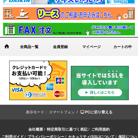
全商品一覧
会員登録
マイページ
カートの中
表示モード：
スマートフォン /
PCに切り替える
会社概要
/
特定商取引に基づく表記
/
ご利用規約
ご利用ガイド
/
プライバシーポリシー
/
セキュリティ(SSL)について
/
保証につい