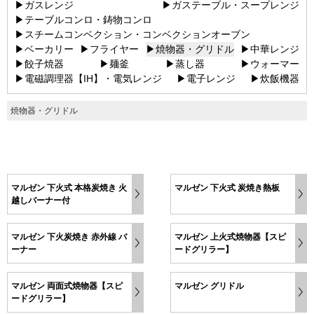
▶ガスレンジ
▶ガステーブル・スープレンジ
▶テーブルコンロ・鋳物コンロ
▶スチームコンベクション・コンベクションオーブン
▶ベーカリー
▶フライヤー
▶焼物器・グリドル
▶中華レンジ
▶餃子焼器
▶麺釜
▶蒸し器
▶ウォーマー
▶電磁調理器【IH】・電気レンジ
▶電子レンジ
▶炊飯機器
焼物器・グリドル
マルゼン 下火式 本格炭焼き 火
マルゼン 下火式 炭焼き熱板
越しバーナー付
マルゼン 下火炭焼き 赤外線 バ
マルゼン 上火式焼物器【スピ
ーナー
ードグリラー】
マルゼン 両面式焼物器【スピ
マルゼン グリドル
ードグリラー】