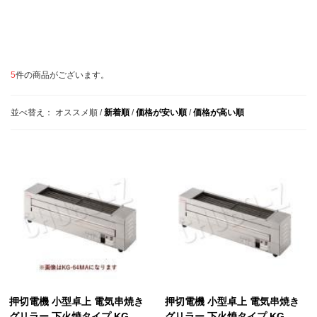
5
件の商品がございます。
並べ替え：
オススメ順
/
新着順
/
価格が安い順
/
価格が高い順
押切電機 小型卓上 電気串焼き
押切電機 小型卓上 電気串焼き
グリラー 下火焼タイプ KG-
グリラー 下火焼タイプ KG-