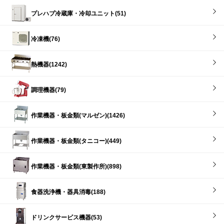
プレハブ冷蔵庫・冷却ユニット(51)
冷凍機(76)
熱機器(1242)
調理機器(79)
作業機器・板金類(マルゼン)(1426)
作業機器・板金類(タニコー)(449)
作業機器・板金類(東製作所)(898)
食器洗浄機・器具消毒(188)
ドリンクサービス機器(53)