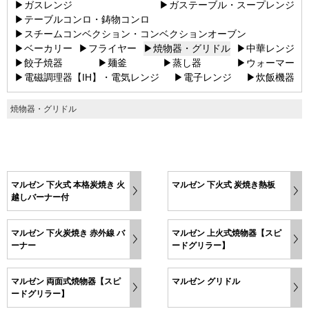
▶ガスレンジ
▶ガステーブル・スープレンジ
▶テーブルコンロ・鋳物コンロ
▶スチームコンベクション・コンベクションオーブン
▶ベーカリー
▶フライヤー
▶焼物器・グリドル
▶中華レンジ
▶餃子焼器
▶麺釜
▶蒸し器
▶ウォーマー
▶電磁調理器【IH】・電気レンジ
▶電子レンジ
▶炊飯機器
焼物器・グリドル
マルゼン 下火式 本格炭焼き 火
マルゼン 下火式 炭焼き熱板
越しバーナー付
マルゼン 下火炭焼き 赤外線 バ
マルゼン 上火式焼物器【スピ
ーナー
ードグリラー】
マルゼン 両面式焼物器【スピ
マルゼン グリドル
ードグリラー】