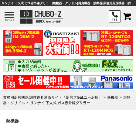
リンナイ 下火式 ガス赤外線グリラー|焼物器・グリドル|厨房機器・熱機器|業務用厨房機器・調理器具・店舗用品は「厨房ズfeat.ユー厨房」
MENU
業務用厨房機器/調理道具通販サイト「厨房ズfeat.ユー厨房」
熱機器
焼物
器・グリドル
リンナイ 下火式 ガス赤外線グリラー
熱機器