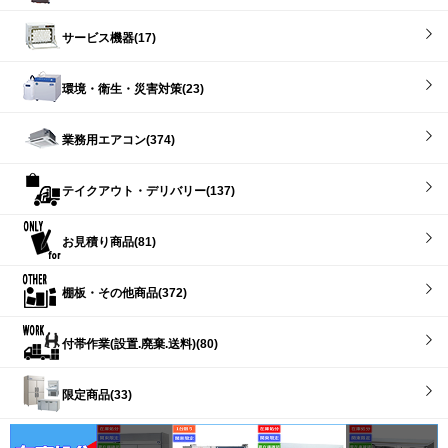
サービス機器(17)
環境・衛生・災害対策(23)
業務用エアコン(374)
テイクアウト・デリバリー(137)
お見積り商品(81)
棚板・その他商品(372)
付帯作業(設置.廃棄.送料)(80)
限定商品(33)