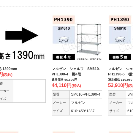
さ1390mm
マルゼン シェルフ SM610-
マルゼン シェル
円
PH1390-4 棚4段
PH1390-5 棚
(税込)
通常価格
96,800
円
通常価格
116,050
番
44,110
円
52,910
円
(税込)
(税
ーカー
型番
SM610-PH1390-4
型番
SM
イズ
メーカー
マルゼン
メーカー
マ
サイズ
610*459*1387
サイズ
61