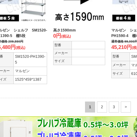
ルゼン シェルフ SM1520-
高さ1590mm
マルゼン シェル
0
円
H1390-5 棚5段
PH1590-4 棚
(税込)
常価格
209,550
円
通常価格
99,000
型番
5,480
円
45,210
円
(税込)
(税
メーカー
番
SM1520-PH1390-
型番
SM
サイズ
5
メーカー
マ
ーカー
マルゼン
サイズ
61
イズ
1525*459*1387
1
2
3
>