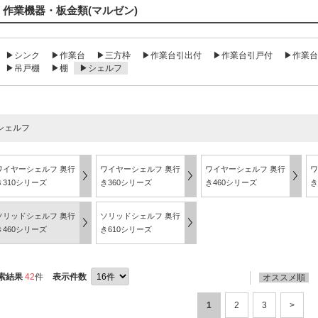
作業機器・板金類(マルゼン)
▶シンク
▶作業台
▶三方枠
▶作業台引出付
▶作業台引戸付
▶作業台
▶吊戸棚
▶棚
▶シェルフ
シェルフ
ワイヤーシェルフ 奥行
ワイヤーシェルフ 奥行
ワイヤーシェルフ 奥行
ワ
き310シリーズ
き360シリーズ
き460シリーズ
き
ソリッドシェルフ 奥行
ソリッドシェルフ 奥行
き460シリーズ
き610シリーズ
索結果
42
件
表示件数
オススメ順
1
2
3
>