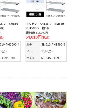
フ SM610-
マルゼン シェルフ SM610-
4段
PH1590-5 棚5段
円
通常価格
118,250
円
54,010
円
込)
(税込)
610-PH1590-4
型番
SM610-PH1590-5
ルゼン
メーカー
マルゼン
0*459*1590
サイズ
610*459*1590