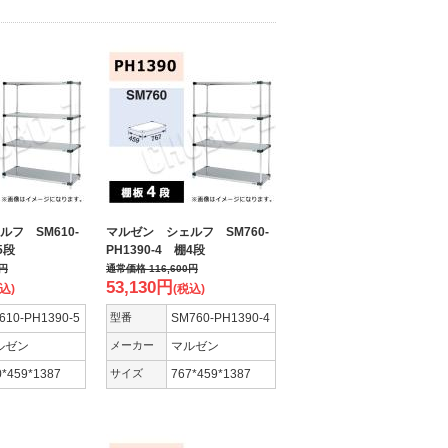
フ SM610-
マルゼン シェルフ SM760-
5段
PH1390-4 棚4段
円
通常価格
116,600
円
53,130
円
込)
(税込)
610-PH1390-5
型番
SM760-PH1390-4
ルゼン
メーカー
マルゼン
0*459*1387
サイズ
767*459*1387