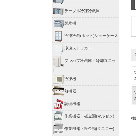
テーブル冷凍冷蔵庫
製氷機
冷凍冷蔵(ホット)ショーケース
冷凍ストッカー
プレハブ冷蔵庫・冷却ユニッ
ト
冷凍機
熱機器
調理機器
作業機器・板金類(マルゼン)
検
作業機器・板金類(タニコー)