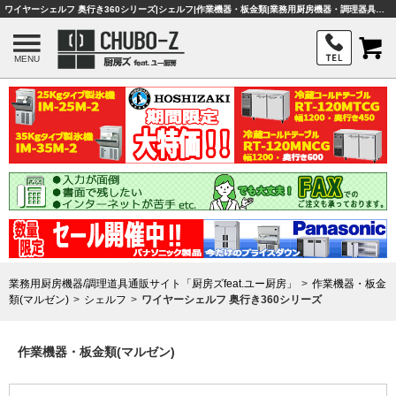
ワイヤーシェルフ 奥行き360シリーズ|シェルフ|作業機器・板金類|業務用厨房機器・調理器具・店舗用品は「厨房ズfeat.ユー厨房」
MENU
業務用厨房機器/調理道具通販サイト「厨房ズfeat.ユー厨房」
作業機器・板金
類(マルゼン)
シェルフ
ワイヤーシェルフ 奥行き360シリーズ
作業機器・板金類(マルゼン)