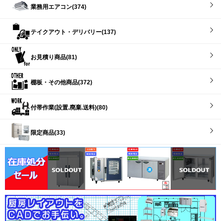
業務用エアコン(374)
テイクアウト・デリバリー(137)
お見積り商品(81)
棚板・その他商品(372)
付帯作業(設置.廃棄.送料)(80)
限定商品(33)