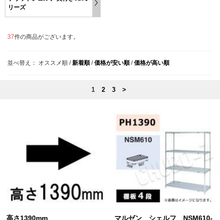
リーズ
37
件の商品がございます。
並べ替え：
オススメ順
/
新着順
/
価格が安い順
/
価格が高い順
1
2
3
>
高さ1390mm
マルゼン シェルフ NSM610-