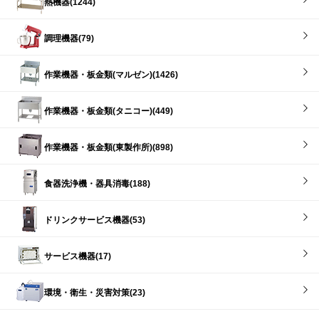
熱機器(1244)
調理機器(79)
作業機器・板金類(マルゼン)(1426)
作業機器・板金類(タニコー)(449)
作業機器・板金類(東製作所)(898)
食器洗浄機・器具消毒(188)
ドリンクサービス機器(53)
サービス機器(17)
環境・衛生・災害対策(23)