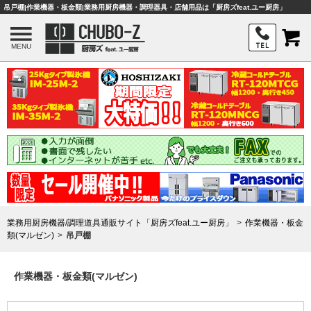
吊戸棚|作業機器・板金類|業務用厨房機器・調理器具・店舗用品は「厨房ズfeat.ユー厨房」
MENU
業務用厨房機器/調理道具通販サイト「厨房ズfeat.ユー厨房」
作業機器・板金
類(マルゼン)
吊戸棚
作業機器・板金類(マルゼン)