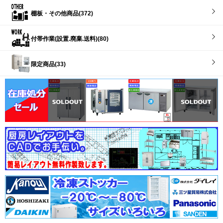
棚板・その他商品(372)
付帯作業(設置.廃棄.送料)(80)
限定商品(33)