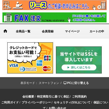
全商品一覧
会員登録
マイページ
カートの中
表示モード：
スマートフォン /
PCに切り替える
会社概要
/
特定商取引に基づく表記
/
ご利用規約
ご利用ガイド
/
プライバシーポリシー
/
セキュリティ(SSL)について
/
保証につい
て
/
お問い合わせ