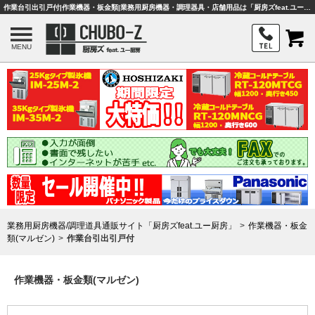
作業台引出引戸付|作業機器・板金類|業務用厨房機器・調理器具・店舗用品は「厨房ズfeat.ユー厨房」
MENU
業務用厨房機器/調理道具通販サイト「厨房ズfeat.ユー厨房」
作業機器・板金
類(マルゼン)
作業台引出引戸付
作業機器・板金類(マルゼン)