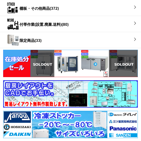
棚板・その他商品(372)
付帯作業(設置.廃棄.送料)(80)
限定商品(33)