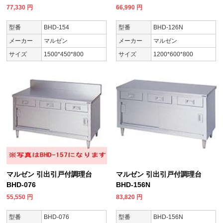
77,330
円
66,990
円
型番
BHD-154
型番
BHD-126N
メーカー
マルゼン
メーカー
マルゼン
サイズ
1500*450*800
サイズ
1200*600*800
マルゼン 引出引戸付調理台
マルゼン 引出引戸付調理台
BHD-076
BHD-156N
55,550
円
83,820
円
型番
BHD-076
型番
BHD-156N