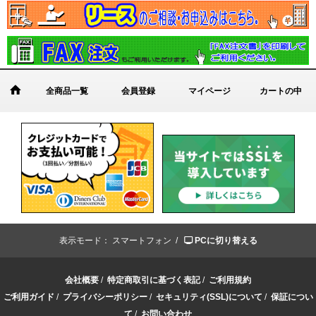
全商品一覧
会員登録
マイページ
カートの中
表示モード：
スマートフォン /
PCに切り替える
会社概要
/
特定商取引に基づく表記
/
ご利用規約
ご利用ガイド
/
プライバシーポリシー
/
セキュリティ(SSL)について
/
保証につい
て
/
お問い合わせ