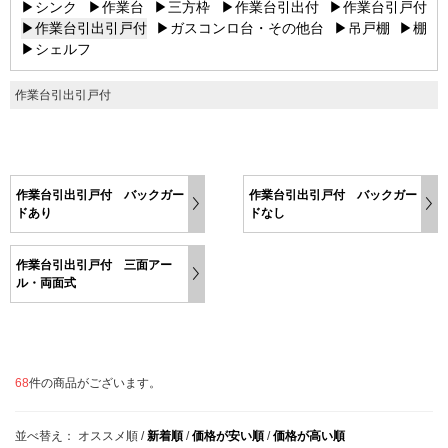
▶シンク
▶作業台
▶三方枠
▶作業台引出付
▶作業台引戸付
▶作業台引出引戸付
▶ガスコンロ台・その他台
▶吊戸棚
▶棚
▶シェルフ
作業台引出引戸付
作業台引出引戸付 バックガー
作業台引出引戸付 バックガー
ドあり
ドなし
作業台引出引戸付 三面アー
ル・両面式
68
件の商品がございます。
並べ替え：
オススメ順
/
新着順
/
価格が安い順
/
価格が高い順