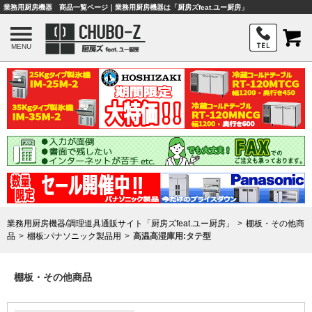
業務用厨房機器 商品一覧ページ｜業務用厨房機器は「厨房ズfeat.ユー厨房」
MENU
業務用厨房機器/調理道具通販サイト「厨房ズfeat.ユー厨房」
棚板・その他商
品
棚板:パナソニック製品用
高温高湿庫用:タテ型
棚板・その他商品