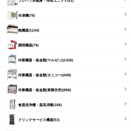
プレハブ冷蔵庫・冷却ユニット(51)
冷凍機(76)
熱機器(1244)
調理機器(79)
作業機器・板金類(マルゼン)(1426)
作業機器・板金類(タニコー)(449)
作業機器・板金類(東製作所)(898)
食器洗浄機・器具消毒(188)
ドリンクサービス機器(53)