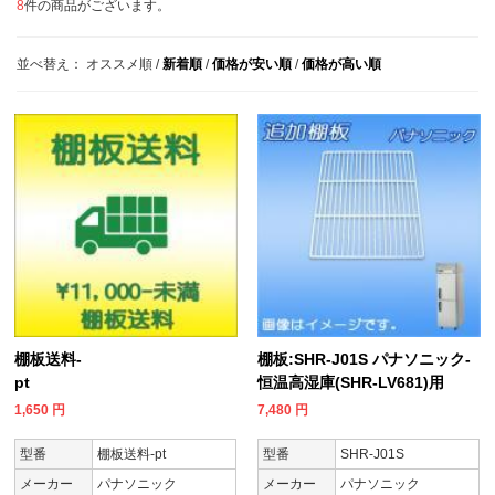
8
件の商品がございます。
並べ替え：
オススメ順
/
新着順
/
価格が安い順
/
価格が高い順
棚板送料-
棚板:SHR-J01S パナソニック-
pt
恒温高湿庫(SHR-LV681)用
1,650
円
7,480
円
型番
棚板送料-pt
型番
SHR-J01S
メーカー
パナソニック
メーカー
パナソニック