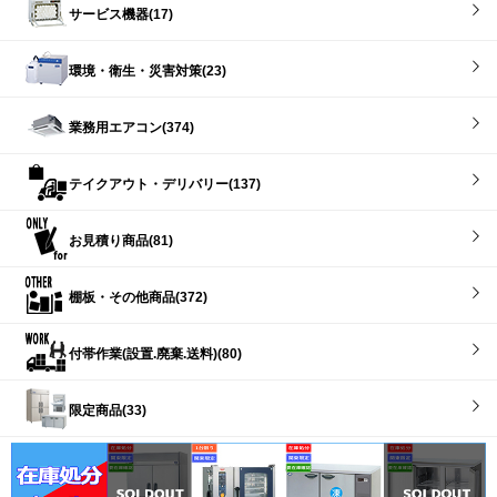
サービス機器(17)
環境・衛生・災害対策(23)
業務用エアコン(374)
テイクアウト・デリバリー(137)
お見積り商品(81)
棚板・その他商品(372)
付帯作業(設置.廃棄.送料)(80)
限定商品(33)