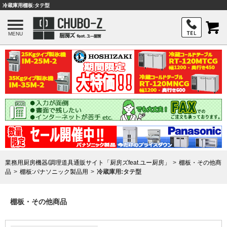
冷蔵庫用棚板:タテ型
MENU
業務用厨房機器/調理道具通販サイト「厨房ズfeat.ユー厨房」
棚板・その他商
品
棚板:パナソニック製品用
冷蔵庫用:タテ型
棚板・その他商品