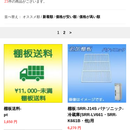
23
件の商品がございます。
並べ替え：
オススメ順
/
新着順
/
価格が安い順
/
価格が高い順
1
2
>
棚板送料-
棚板:SRR-J14S パナソニック-
pt
冷蔵庫(SRR-LV661・SRR-
K661B・他)用
1,650
円
6,270
円