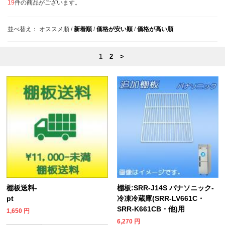
19
件の商品がございます。
並べ替え：
オススメ順
/
新着順
/
価格が安い順
/
価格が高い順
1
2
>
棚板送料-
棚板:SRR-J14S パナソニック-
pt
冷凍冷蔵庫(SRR-LV661C・
SRR-K661CB・他)用
1,650
円
6,270
円