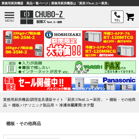
業務用厨房機器 商品一覧ページ｜業務用厨房機器は「厨房ズfeat.ユー厨房」
MENU
業務用厨房機器/調理道具通販サイト「厨房ズfeat.ユー厨房」
棚板・その他商
品
棚板:パナソニック製品用
冷凍冷蔵庫用:タテ型
棚板・その他商品