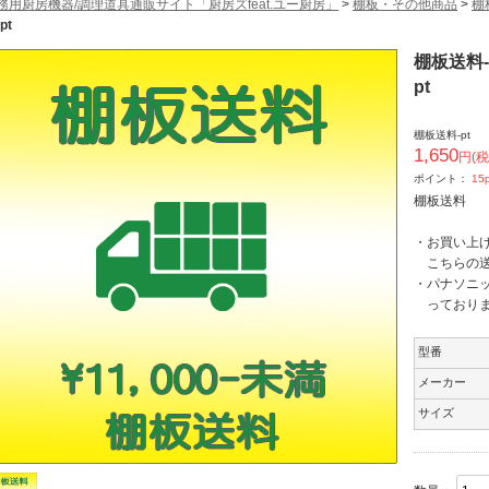
務用厨房機器/調理道具通販サイト「厨房ズfeat.ユー厨房」
>
棚板・その他商品
>
棚
料-pt
棚板送料-
棚板送料-pt
1,650
円(税
ポイント：
15
棚板送料
・お買い上げ
こちらの送
・パナソニ
っておりま
型番
メーカー
サイズ