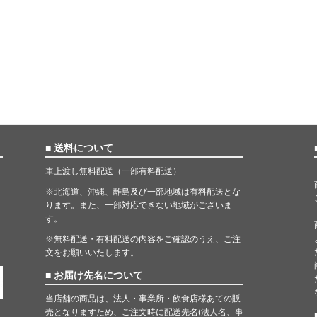
■ 送料について
車上渡し無料配送（一部有料配送）
※北海道、沖縄、離島及び一部地域は有料配送とな
ります。また、一部対応できない地域がございま
す。
※無料配送・有料配送の内容をご確認のうえ、ご注
文をお願いいたします。
■ お届け先名について
当店舗の商品は、法人・事業所・飲食店様あての販
売となりますため、ご注文時に配送先名(法人名、事