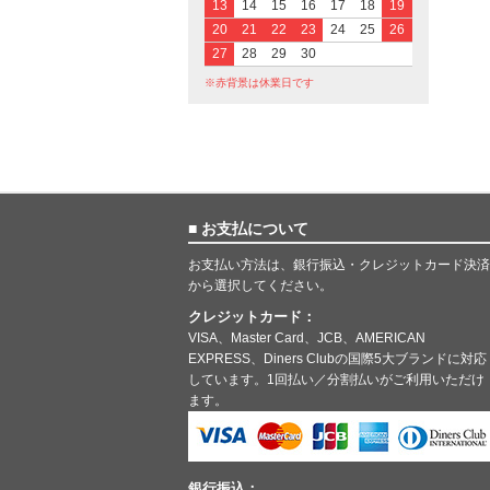
13
14
15
16
17
18
19
20
21
22
23
24
25
26
27
28
29
30
※赤背景は休業日です
■ お支払について
お支払い方法は、銀行振込・クレジットカード決済
から選択してください。
クレジットカード：
VISA、Master Card、JCB、AMERICAN
EXPRESS、Diners Clubの国際5大ブランドに対応
しています。1回払い／分割払いがご利用いただけ
ます。
銀行振込：