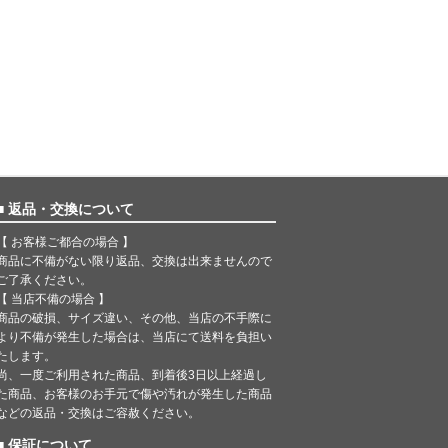
■ 返品・交換について
【 お客様ご都合の場合 】
商品に不備がない限り返品、交換は出来ませんので
ご了承ください。
【 当店不備の場合 】
商品の破損、サイズ違い、その他、当店の不手際に
より不備が発生した場合は、当店にて送料を負担い
たします。
尚、一度ご利用された商品、到着後3日以上経過し
た商品、お客様のお手元で傷や汚れが発生した商品
などの返品・交換はご容赦ください。
■ 保証について