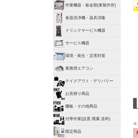
作業機器・板金類(東製作所)
食器洗浄機・器具消毒
ドリンクサービス機器
サービス機器
環境・衛生・災害対策
業務用エアコン
テイクアウト・デリバリー
お見積り商品
棚板・その他商品
付帯作業(設置.廃棄.送料)
※
限定商品