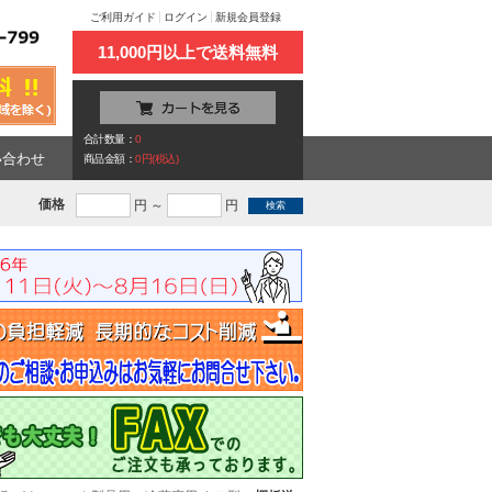
ご利用ガイド
ログイン
新規会員登録
11,000円以上で送料無料
合計数量：
0
い合わせ
商品金額：
0円(税込)
価格
円 ～
円