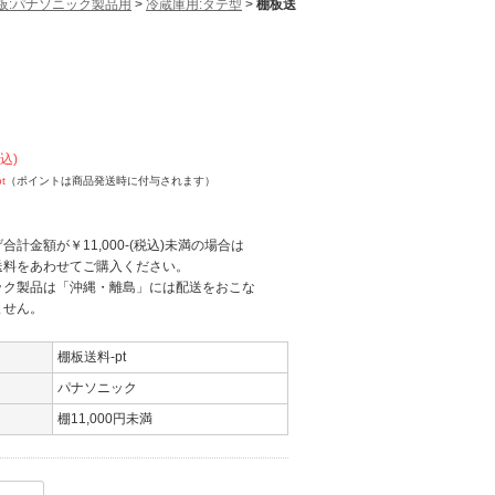
板:パナソニック製品用
>
冷蔵庫用:タテ型
>
棚板送
pt
込)
pt
（ポイントは商品発送時に付与されます）
合計金額が￥11,000-(税込)未満の場合は
料をあわせてご購入ください。
ック製品は「沖縄・離島」には配送をおこな
せん。
棚板送料-pt
パナソニック
棚11,000円未満