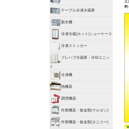
業
テーブル冷凍冷蔵庫
製氷機
冷凍冷蔵(ホット)ショーケース
冷凍ストッカー
プレハブ冷蔵庫・冷却ユニッ
ト
冷凍機
熱機器
調理機器
作業機器・板金類(マルゼン)
作業機器・板金類(タニコー)