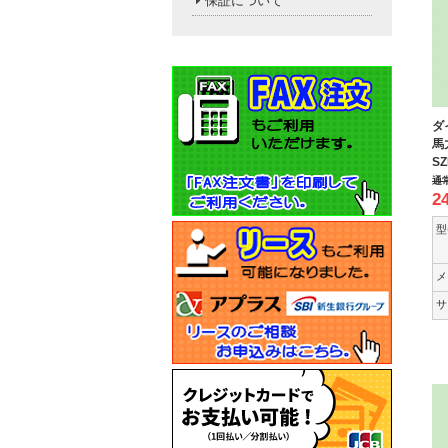
保証について
ダ
馬
SZ
通
2
型
メ
サ