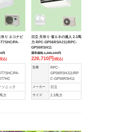
天吊り エコナビ
日立 天吊り 省エネの達人 2.3馬
6T7SHC/PA-
力 RPC-GP56RSHJ11/RPC-
GP56RSH11
00
円
通常価格
1,288,100
円
226,710
円
税込)
(税込)
型番
RPC-
6T7SHC/PA-
GP56RSHJ11/RP
6T7HC
C-GP56RSH11
ナソニック
メーカー
日立
3馬力
サイズ
2.3馬力