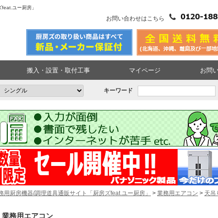
eat.ユー厨房」
お問い合わせはこちら
搬入・設置・取付工事
マイページ
お問
キーワード
務用厨房機器/調理道具通販サイト「厨房ズfeat.ユー厨房」
>
業務用エアコン
>
天吊
業務用エアコン