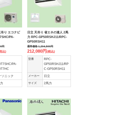
天吊り エコナビ
日立 天吊り 省エネの達人 2馬
7SHC/PA-
力 RPC-GP50RSHJ11/RPC-
GP50RSH11
00
円
通常価格
1,204,500
円
212,080
円
税込)
(税込)
型番
RPC-
0T7SHC/PA-
GP50RSHJ11/RP
0T7HC
C-GP50RSH11
ナソニック
メーカー
日立
馬力
サイズ
2馬力