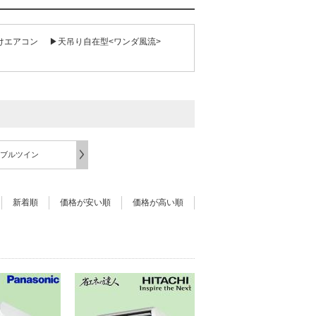
けエアコン
▶天吊り自在型<ワンダ風流>
ブルツイン
新着順
価格が安い順
価格が高い順