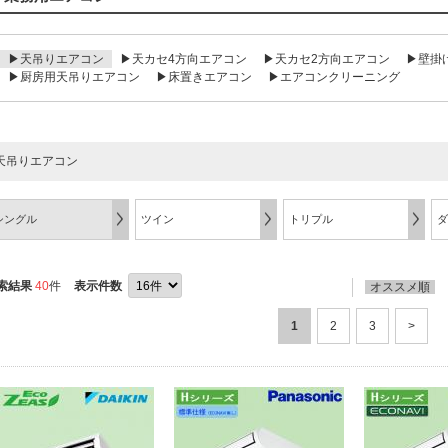
▶天吊りエアコン
▶天カセ4方向エアコン
▶天カセ2方向エアコン
▶壁掛
▶厨房用天吊りエアコン
▶床置きエアコン
▶エアコンクリーニング
天吊りエアコン
シングル
ツイン
トリプル
ダ
索結果
40
件
表示件数
オススメ順
1
2
3
>