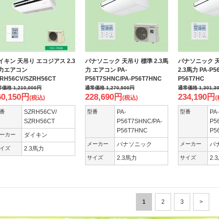
イキン 天吊り エコジアス 2.3
パナソニック 天吊り 標準 2.3馬
パナソニック 
力エアコン
力 エアコン PA-
2.3馬力 PA-P5
RH56CV/SZRH56CT
P56T7SHNC/PA-P56T7HNC
P56T7HC
常価格
1,210,000
円
通常価格
1,270,500
円
通常価格
1,301,3
60,150
円
228,690
円
234,190
円
(税込)
(税込)
(
番
SZRH56CV/
型番
PA-
型番
PA-
SZRH56CT
P56T7SHNC/PA-
P5
P56T7HNC
P5
ーカー
ダイキン
メーカー
パナソニック
メーカー
パ
イズ
2.3馬力
サイズ
2.3馬力
サイズ
2.
1
2
3
>