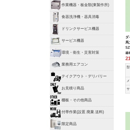
作業機器・板金類(東製作所)
食器洗浄機・器具消毒
ドリンクサービス機器
ダ
サービス機器
馬
SZ
環境・衛生・災害対策
通
2
業務用エアコン
型
テイクアウト・デリバリー
メ
お見積り商品
サ
棚板・その他商品
付帯作業(設置.廃棄.送料)
限定商品