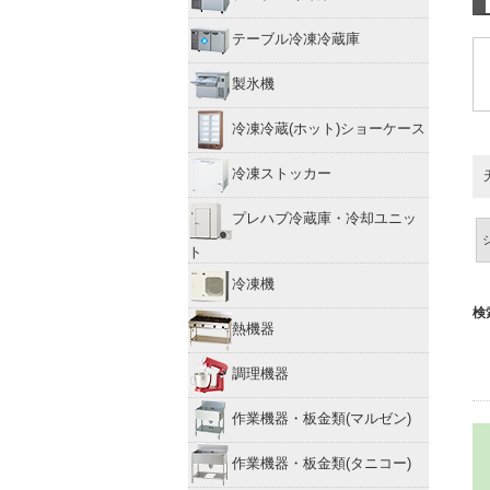
テーブル冷凍冷蔵庫
製氷機
冷凍冷蔵(ホット)ショーケース
冷凍ストッカー
プレハブ冷蔵庫・冷却ユニッ
ト
冷凍機
検
熱機器
調理機器
作業機器・板金類(マルゼン)
作業機器・板金類(タニコー)