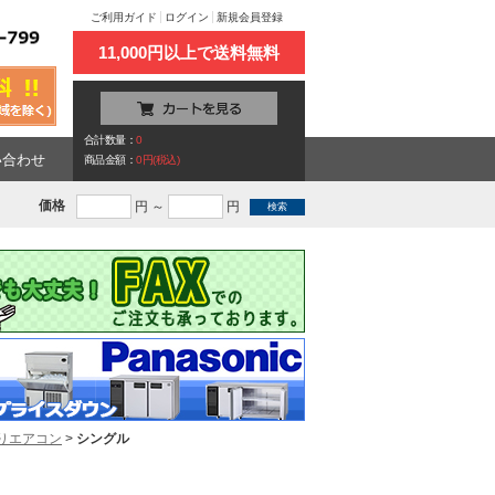
ご利用ガイド
ログイン
新規会員登録
11,000円以上で送料無料
合計数量：
0
い合わせ
商品金額：
0円(税込)
価格
円 ～
円
りエアコン
>
シングル