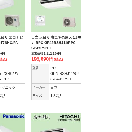
天吊り エコナビ
日立 天吊り 省エネの達人 1.8馬
5T7SHC/PA-
力 RPC-GP45RSHJ11/RPC-
GP45RSH11
00
円
通常価格
1,112,100
円
195,690
円
税込)
(税込)
型番
RPC-
5T7SHC/PA-
GP45RSHJ11/RP
5T7HC
C-GP45RSH11
ナソニック
メーカー
日立
8馬力
サイズ
1.8馬力