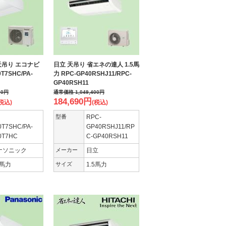
天吊り エコナビ
日立 天吊り 省エネの達人 1.5馬
0T7SHC/PA-
力 RPC-GP40RSHJ11/RPC-
GP40RSH11
00
円
通常価格
1,049,400
円
184,690
円
税込)
(税込)
型番
RPC-
0T7SHC/PA-
GP40RSHJ11/RP
0T7HC
C-GP40RSH11
ナソニック
メーカー
日立
5馬力
サイズ
1.5馬力