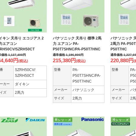
イキン 天吊り エコジアス 2
パナソニック 天吊り 標準 2馬
パナソニック 
力エアコン
力 エアコン PA-
2馬力 PA-P50T
RH50CV/SZRH50CT
P50T7SHNC/PA-P50T7HNC
P50T7HC
常価格
1,137,400
円
通常価格
1,196,800
円
通常価格
1,227,6
44,640
円
215,380
円
220,880
円
(税込)
(税込)
(
番
SZRH50CV/
型番
PA-
型番
PA-
SZRH50CT
P50T7SHNC/PA-
P5
P50T7HNC
P5
ーカー
ダイキン
メーカー
パナソニック
メーカー
パ
イズ
2馬力
サイズ
2馬力
サイズ
2