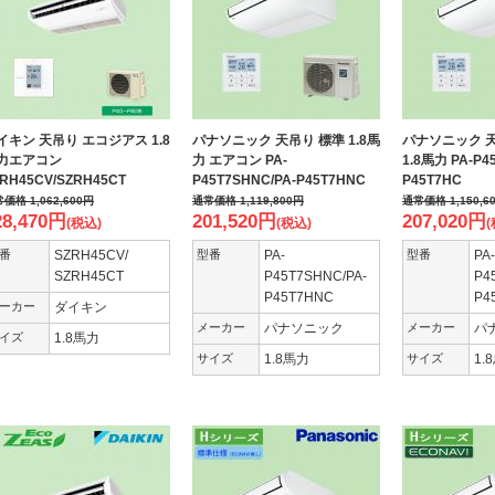
イキン 天吊り エコジアス 1.8
パナソニック 天吊り 標準 1.8馬
パナソニック 
力エアコン
力 エアコン PA-
1.8馬力 PA-P4
RH45CV/SZRH45CT
P45T7SHNC/PA-P45T7HNC
P45T7HC
常価格
1,062,600
円
通常価格
1,119,800
円
通常価格
1,150,6
28,470
円
201,520
円
207,020
円
(税込)
(税込)
(
番
SZRH45CV/
型番
PA-
型番
PA-
SZRH45CT
P45T7SHNC/PA-
P4
P45T7HNC
P4
ーカー
ダイキン
メーカー
パナソニック
メーカー
パ
イズ
1.8馬力
サイズ
1.8馬力
サイズ
1.