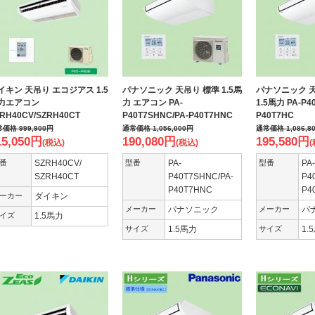
イキン 天吊り エコジアス 1.5
パナソニック 天吊り 標準 1.5馬
パナソニック 
力エアコン
力 エアコン PA-
1.5馬力 PA-P4
RH40CV/SZRH40CT
P40T7SHNC/PA-P40T7HNC
P40T7HC
常価格
999,900
円
通常価格
1,056,000
円
通常価格
1,086,8
15,050
円
190,080
円
195,580
円
(税込)
(税込)
(
番
SZRH40CV/
型番
PA-
型番
PA-
SZRH40CT
P40T7SHNC/PA-
P4
P40T7HNC
P4
ーカー
ダイキン
メーカー
パナソニック
メーカー
パ
イズ
1.5馬力
サイズ
1.5馬力
サイズ
1.