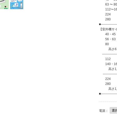
63 〜 80
112〜160
224 80
280 95
■---------------
【室外機サイ
40・45
56・6
80 
高さ610×
----------------
112
140・1
高さ1,08
---------------
224
280
高さ1,43
■---------------
電源：