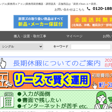
馬力 シングル|業務用エアコン|業務用厨房機器・調理器具・店舗用品は「厨房ズfeet.ユー厨房」
お問い合わせはこちら
搬入・設置・取付工事
マイページ
お問
キーワード