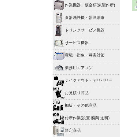
作業機器・板金類(東製作所)
食器洗浄機・器具消毒
ドリンクサービス機器
サービス機器
環境・衛生・災害対策
業務用エアコン
テイクアウト・デリバリー
お見積り商品
棚板・その他商品
付帯作業(設置.廃棄.送料)
限定商品