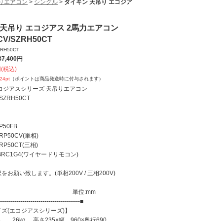
りエアコン
>
シングル
>
ダイキン 天吊り エコジア
 天吊り エコジアス 2馬力エアコン
CV/SZRH50CT
ZRH50CT
37,400
円
(税込)
224
pt
（ポイントは商品発送時に付与されます）
コジアスシリーズ 天吊りエアコン
SZRH50CT
P50FB
RP50CV(単相)
0CT(三相)
BRC1G4(ワイヤードリモコン)
お願い致します。(単相200V / 三相200V)
イズ】 単位:mm
-----------------------------------------■
ズ(エコジアスシリーズ)】
 26kg 高さ235×幅 960×奥行690