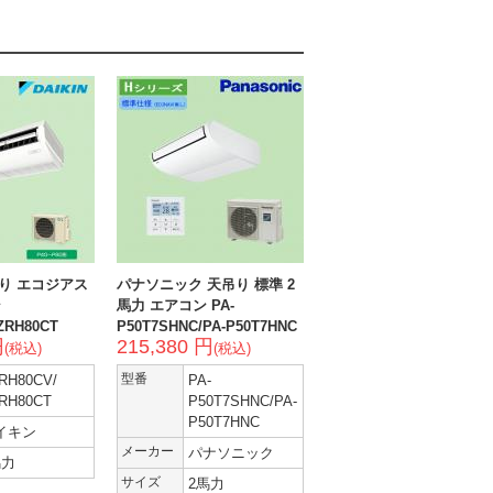
り エコジアス
パナソニック 天吊り 標準 2
ン
馬力 エアコン PA-
ZRH80CT
P50T7SHNC/PA-P50T7HNC
円
215,380 円
(税込)
(税込)
RH80CV/
型番
PA-
RH80CT
P50T7SHNC/PA-
P50T7HNC
イキン
メーカー
パナソニック
馬力
サイズ
2馬力