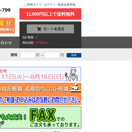
ご利用ガイド
ログイン
新規会員登録
11,000円以上で送料無料
合計数量：
0
い合わせ
商品金額：
0円(税込)
価格
円 ～
円