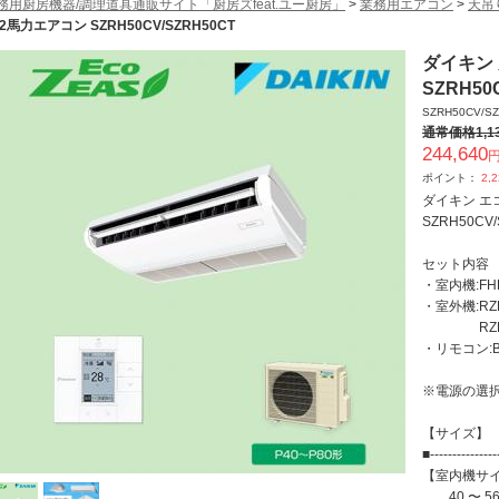
務用厨房機器/調理道具通販サイト「厨房ズfeat.ユー厨房」
>
業務用エアコン
>
天吊
 2馬力エアコン SZRH50CV/SZRH50CT
ダイキン
SZRH50
SZRH50CV/S
通常価格
1,1
244,640
円
ポイント：
2,
ダイキン エ
SZRH50CV/
セット内容
・室内機:FH
・室外機:RZ
RZRP5
・リモコン:
※電源の選択を
【サ
■---------------
【室内機サイ
40 〜 56