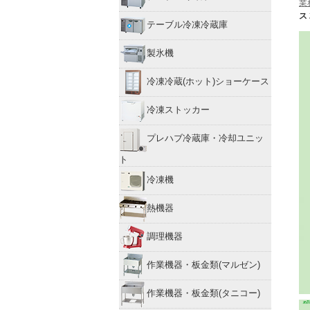
業
ス
テーブル冷凍冷蔵庫
製氷機
冷凍冷蔵(ホット)ショーケース
冷凍ストッカー
プレハブ冷蔵庫・冷却ユニッ
ト
冷凍機
熱機器
調理機器
作業機器・板金類(マルゼン)
作業機器・板金類(タニコー)