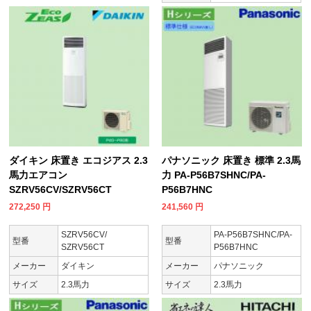
ダイキン 床置き エコジアス 2.3
パナソニック 床置き 標準 2.3馬
馬力エアコン
力 PA-P56B7SHNC/PA-
SZRV56CV/SZRV56CT
P56B7HNC
272,250
円
241,560
円
SZRV56CV/
PA-P56B7SHNC/PA-
型番
型番
SZRV56CT
P56B7HNC
メーカー
ダイキン
メーカー
パナソニック
サイズ
2.3馬力
サイズ
2.3馬力