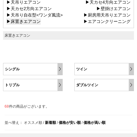
▶天吊りエアコン
▶天カセ4方向エアコン
▶天カセ2方向エアコン
▶壁掛けエアコン
▶天吊り自在型<ワンダ風流>
▶厨房用天吊りエアコン
▶床置きエアコン
▶エアコンクリーニング
床置きエアコン
シングル
ツイン
トリプル
ダブルツイン
68
件の商品がございます。
並べ替え：
オススメ順
/
新着順
/
価格が安い順
/
価格が高い順