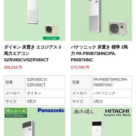
ダイキン 床置き エコジアス 3
パナソニック 床置き 標準 3馬
馬力エアコン
力 PA-P80B7SHNC/PA-
SZRV80CV/SZRV80CT
P80B7HNC
309,210
円
273,790
円
SZRV80CV/
PA-P80B7SHNC/PA-
型番
型番
SZRV80CT
P80B7HNC
メーカー
ダイキン
メーカー
パナソニック
サイズ
3馬力
サイズ
3馬力