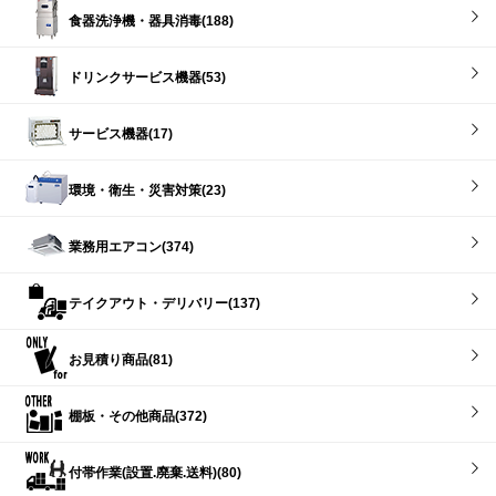
食器洗浄機・器具消毒(188)
ドリンクサービス機器(53)
サービス機器(17)
環境・衛生・災害対策(23)
業務用エアコン(374)
テイクアウト・デリバリー(137)
お見積り商品(81)
棚板・その他商品(372)
付帯作業(設置.廃棄.送料)(80)