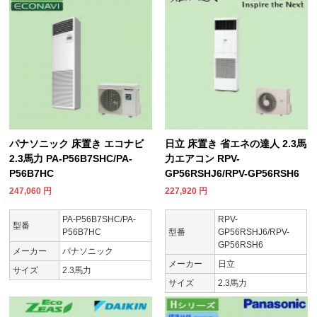
パナソニック 床置き エコナビ
日立 床置き 省エネの達人 2.3馬
2.3馬力 PA-P56B7SHC/PA-
力エアコン RPV-
P56B7HC
GP56RSHJ6/RPV-GP56RSH6
247,060
円
227,920
円
PA-P56B7SHC/PA-
RPV-
型番
P56B7HC
型番
GP56RSHJ6/RPV-
GP56RSH6
メーカー
パナソニック
メーカー
日立
サイズ
2.3馬力
サイズ
2.3馬力