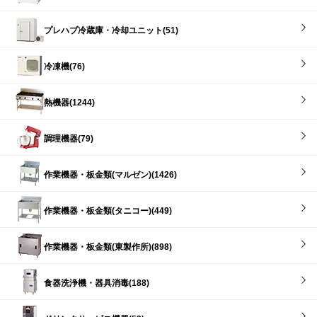
プレハブ冷蔵庫・冷却ユニット(51)
冷凍機(76)
熱機器(1244)
調理機器(79)
作業機器・板金類(マルゼン)(1426)
作業機器・板金類(タニコー)(449)
作業機器・板金類(東製作所)(898)
食器洗浄機・器具消毒(188)