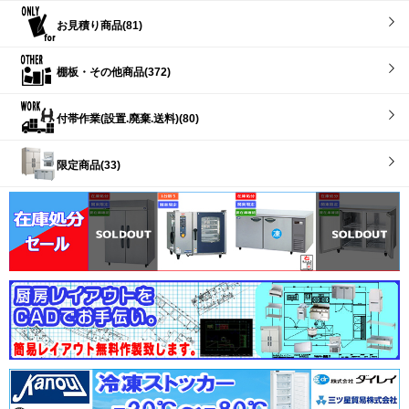
お見積り商品(81)
棚板・その他商品(372)
付帯作業(設置.廃棄.送料)(80)
限定商品(33)