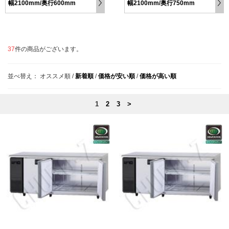
幅2100mm/奥行600mm
幅2100mm/奥行750mm
37
件の商品がございます。
並べ替え：
オススメ順
/
新着順
/
価格が安い順
/
価格が高い順
1
2
3
>