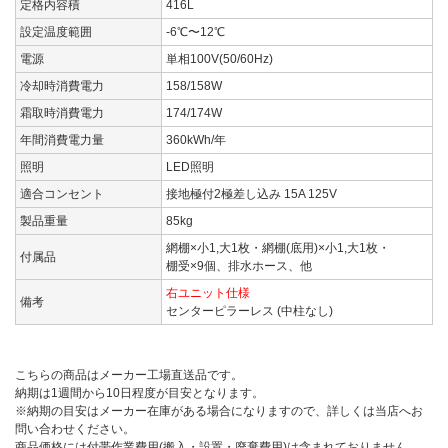
定格内容積
416L
設定温度範囲
-6℃〜12℃
電源
単相100V(50/60Hz)
冷却時消費電力
158/158W
霜取時消費電力
174/174W
年間消費電力量
360kWh/年
照明
LED照明
適合コンセント
接地極付2極差し込み 15A 125V
製品重量
85kg
網棚×小1,大1枚・網棚(底用)×小1,大1枚・
付属品
棚受×9個、排水ホース、他
右ユニット仕様
備考
センターピラーレス (中柱なし)
こちらの商品はメーカー工場直送品です。
納期は1週間から10日程度が目安となります。
※納期の目安はメーカー在庫がある場合になりますので、詳しくは当店へお
問い合わせください。
商品価格には付帯作業費用(搬入・設置・廃棄費用)は含まれておりません。