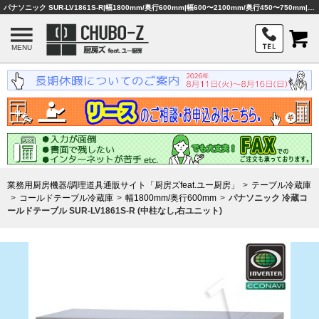
パナソニック SUR-LV1861S-R|幅1800mm/奥行600mm|幅600〜2100mm/奥行450〜750mm|冷蔵コールドテーブル|業務用厨房機器・調理器具・店舗用品は「厨房ズfeat.ユー厨房」
MENU
業務用厨房機器/調理道具通販サイト「厨房ズfeat.ユー厨房」
テーブル冷蔵庫
コールドテーブル冷蔵庫
幅1800mm/奥行600mm
パナソニック 冷蔵コ
ールドテーブル SUR-LV1861S-R (中柱なし,右ユニット)