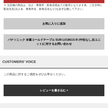
※ 当店舗の商品は、法人・事業所・飲食店様あての販売となります為、ご注文時に
配送先名(法人名、事業所名、飲食店名など)を必ず記載して下さい。
お気に入りに追加
パナソニック 冷蔵コールドテーブル SUR-LV1861S-R (中柱なし,右ユニ
ット)に対するお問い合わせ
CUSTOMERS' VOICE
この商品に対するご感想をぜひお寄せください。
レビューを書き込む >