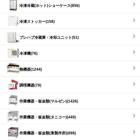
冷凍冷蔵(ホット)ショーケース(856)
冷凍ストッカー(158)
プレハブ冷蔵庫・冷却ユニット(51)
冷凍機(76)
熱機器(1244)
調理機器(79)
作業機器・板金類(マルゼン)(1426)
作業機器・板金類(タニコー)(449)
作業機器・板金類(東製作所)(898)