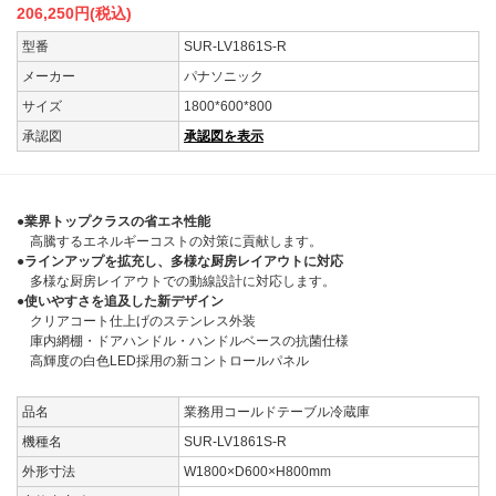
206,250
円(税込)
型番
SUR-LV1861S-R
メーカー
パナソニック
サイズ
1800*600*800
承認図
承認図を表示
●業界トップクラスの省エネ性能
高騰するエネルギーコストの対策に貢献します。
●ラインアップを拡充し、多様な厨房レイアウトに対応
多様な厨房レイアウトでの動線設計に対応します。
●使いやすさを追及した新デザイン
クリアコート仕上げのステンレス外装
庫内網棚・ドアハンドル・ハンドルベースの抗菌仕様
高輝度の白色LED採用の新コントロールパネル
品名
業務用コールドテーブル冷蔵庫
機種名
SUR-LV1861S-R
外形寸法
W1800×D600×H800mm