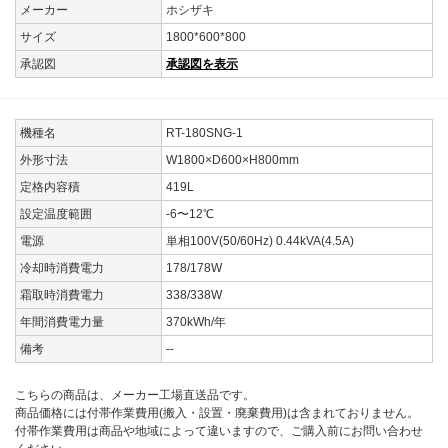
メーカー
ホシザキ
サイズ
1800*600*800
承認図
承認図を表示
機種名
RT-180SNG-1
外形寸法
W1800×D600×H800mm
定格内容積
419L
設定温度範囲
-6〜12℃
電源
単相100V(50/60Hz) 0.44kVA(4.5A)
冷却時消費電力
178/178W
霜取時消費電力
338/338W
年間消費電力量
370kWh/年
備考
--
こちらの商品は、メーカー工場直送品です。
商品価格には付帯作業費用(搬入・設置・廃棄費用)は含まれておりません。
付帯作業費用は商品や地域によって違いますので、ご購入前にお問い合わせ