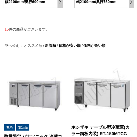
幅2100mm/奥行600mm
幅2100mm/奥行750mm
15
件の商品がございます。
並べ替え：
オススメ順
/
新着順
/
価格が安い順
/
価格が高い順
ホシザキ テーブル型冷蔵庫(カ
NEW
限定品
ラー鋼板内装) RT-150MTCG
数量限定 パナソニック 冷蔵コ