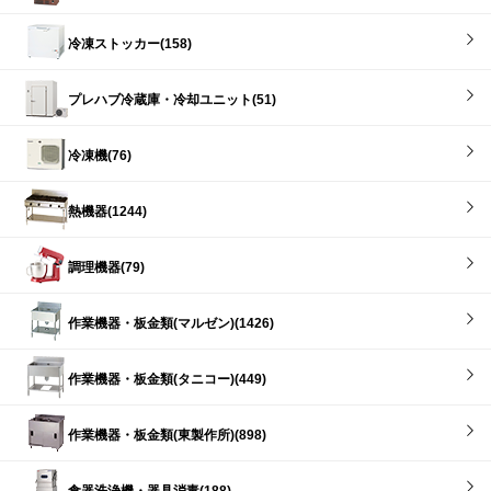
冷凍ストッカー(158)
プレハブ冷蔵庫・冷却ユニット(51)
冷凍機(76)
熱機器(1244)
調理機器(79)
作業機器・板金類(マルゼン)(1426)
作業機器・板金類(タニコー)(449)
作業機器・板金類(東製作所)(898)
食器洗浄機・器具消毒(188)