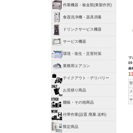
作業機器・板金類(東製作所)
食器洗浄機・器具消毒
ドリンクサービス機器
サービス機器
環境・衛生・災害対策
マ
0
業務用エアコン
通
1
テイクアウト・デリバリー
型
お見積り商品
メ
サ
棚板・その他商品
付帯作業(設置.廃棄.送料)
限定商品