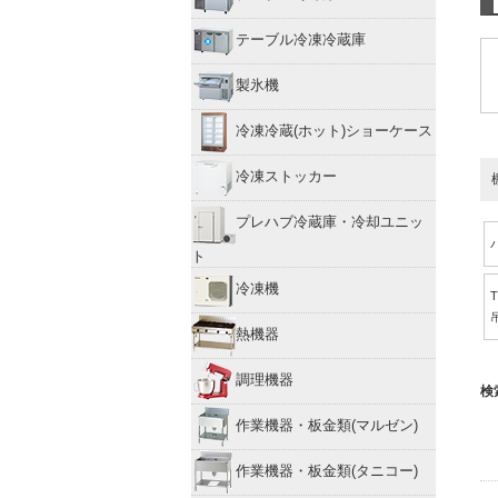
テーブル冷凍冷蔵庫
製氷機
冷凍冷蔵(ホット)ショーケース
冷凍ストッカー
プレハブ冷蔵庫・冷却ユニッ
ト
冷凍機
熱機器
調理機器
検
作業機器・板金類(マルゼン)
作業機器・板金類(タニコー)