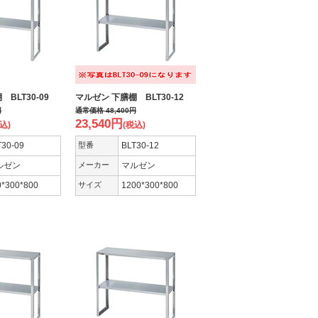
BLT30-09
マルゼン 下膳棚 BLT30-12
円
通常価格
48,400
円
23,540
円
込)
(税込)
T30-09
型番
BLT30-12
ルゼン
メーカー
マルゼン
0*300*800
サイズ
1200*300*800