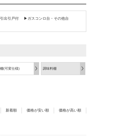
引出引戸付
▶ガスコンロ台・その他台
棚(可変仕様)
調味料棚
新着順
価格が安い順
価格が高い順