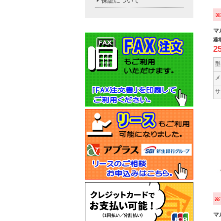
保証について
マ
通
2
型
メ
サ
マ