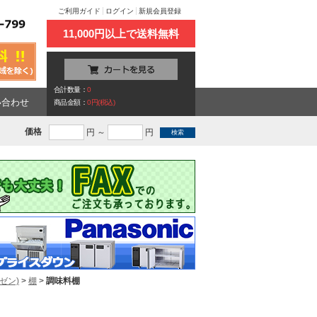
ご利用ガイド
ログイン
新規会員登録
11,000円以上で送料無料
合計数量：
0
い合わせ
商品金額：
0円(税込)
価格
円 ～
円
ゼン)
>
棚
>
調味料棚