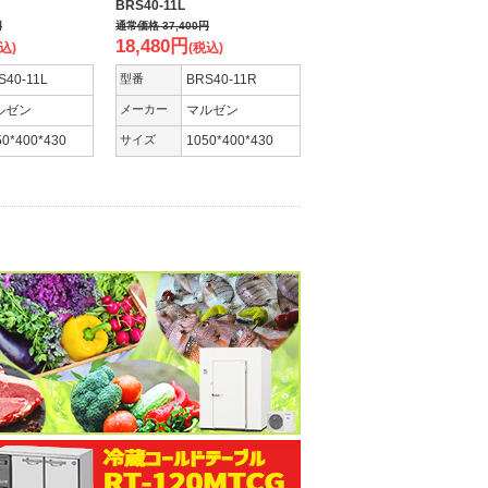
BRS40-11L
円
通常価格
37,400
円
18,480
円
込)
(税込)
S40-11L
型番
BRS40-11R
ルゼン
メーカー
マルゼン
50*400*430
サイズ
1050*400*430