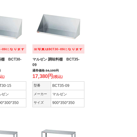
棚 BCT30-
マルゼン 調味料棚 BCT35-
09
円
通常価格
34,100
円
17,380
円
込)
(税込)
T30-15
型番
BCT35-09
ルゼン
メーカー
マルゼン
00*300*350
サイズ
900*350*350