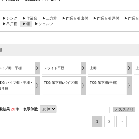
▶シンク
▶作業台
▶三方枠
▶作業台引出付
▶作業台引戸付
▶作業台
▶吊戸棚
▶棚
▶シェルフ
棚
パイプ棚・平棚
スライド平棚
上棚
上
TKG パイプ棚・平棚・
TKG 吊下棚(パイプ棚)
TKG 吊下棚(平棚)
吊り棚
索結果
20
件
表示件数
オススメ順
1
2
>