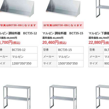
ルゼン 調味料棚 BCT35-12
マルゼン 調味料棚 BCT35-15
マルゼン 下膳棚 
常価格
38,500
円
通常価格
41,800
円
通常価格
46,750
8,700
円
20,460
円
22,880
円
(税込)
(税込)
(税
番
BCT35-12
型番
BCT35-15
型番
BL
ーカー
マルゼン
メーカー
マルゼン
メーカー
マ
イズ
1200*350*350
サイズ
1500*350*350
サイズ
90