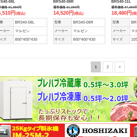
S40-08L
BRS40-08R
BRS40-11L
常価格
31,350
円
通常価格
31,350
円
通常価格
37,400
5,510
円
14,520
円
18,480
円
(税込)
(税込)
(税
番
BRS40-08L
型番
BRS40-08R
型番
BR
ーカー
マルゼン
メーカー
マルゼン
メーカー
マ
イズ
800*400*430
サイズ
800*400*430
サイズ
10
1
2
>