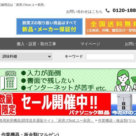
舗用品は「厨房ズfeat.ユー厨房」
お問い合わせはこちら
搬入・設置・取付工事
マイページ
お問
キーワード
務用厨房機器/調理道具通販サイト「厨房ズfeat.ユー厨房」
>
作業機器・板金類(マル
作業機器・板金類(マルゼン)