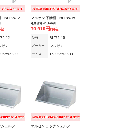
BLT35-12
マルゼン 下膳棚 BLT35-15
円
通常価格
63,800
円
30,910
円
込)
(税込)
T35-12
型番
BLT35-15
ルゼン
メーカー
マルゼン
00*350*800
サイズ
1500*350*800
ックシェルフ
マルゼン ラックシェルフ