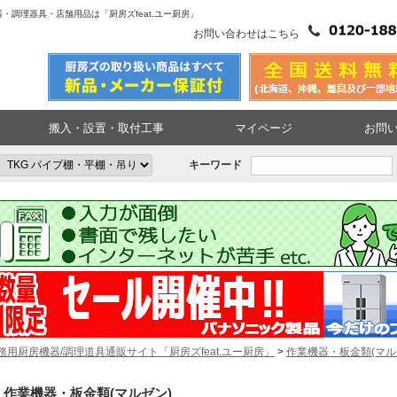
・調理器具・店舗用品は「厨房ズfeat.ユー厨房」
お問い合わせはこちら
搬入・設置・取付工事
マイページ
お問
キーワード
務用厨房機器/調理道具通販サイト「厨房ズfeat.ユー厨房」
>
作業機器・板金類(マル
作業機器・板金類(マルゼン)