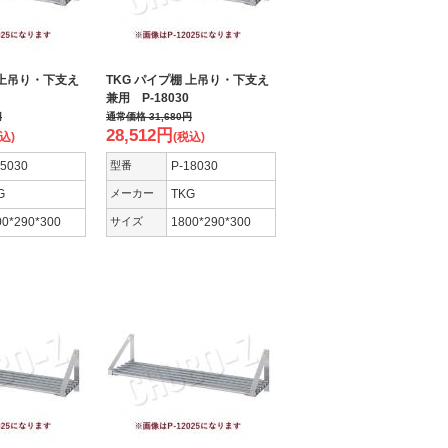
 上吊り・下支え
TKG パイプ棚 上吊り・下支え
兼用 P-18030
円
通常価格
31,680
円
28,512
円
込)
(税込)
15030
型番
P-18030
G
メーカー
TKG
00*290*300
サイズ
1800*290*300