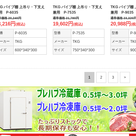
KG パイプ棚 上吊り・下支え
TKG パイプ棚 上吊り・下支え
TKG パイプ棚
用 P-6035
兼用 P-7535
兼用 P-9035
常価格
20,240
円
通常価格
21,780
円
通常価格
23,320
8,216
円
19,602
円
20,988
円
(税込)
(税込)
(税
番
P-6035
型番
P-7535
型番
P-
ーカー
TKG
メーカー
TKG
メーカー
TK
イズ
600*340*300
サイズ
750*340*300
サイズ
90
1
2
3
>