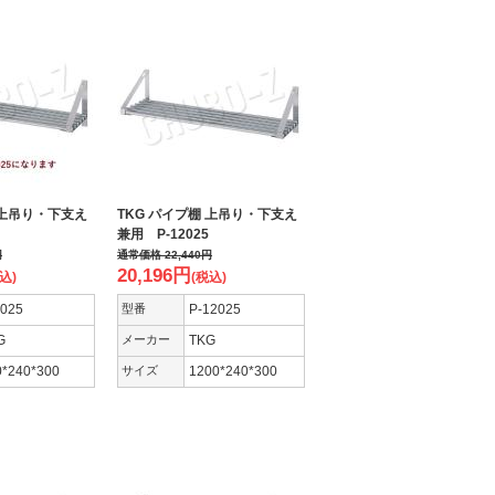
 上吊り・下支え
TKG パイプ棚 上吊り・下支え
兼用 P-12025
円
通常価格
22,440
円
20,196
円
込)
(税込)
9025
型番
P-12025
G
メーカー
TKG
0*240*300
サイズ
1200*240*300