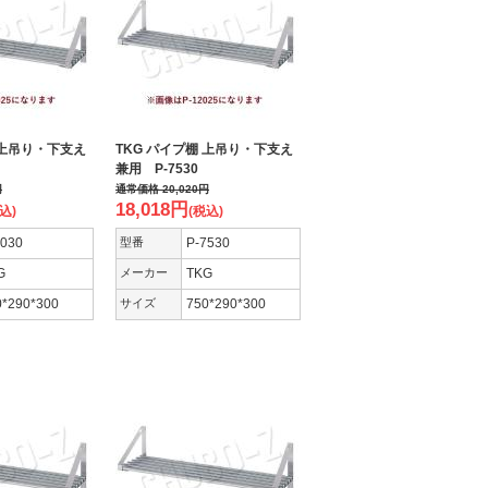
 上吊り・下支え
TKG パイプ棚 上吊り・下支え
兼用 P-7530
円
通常価格
20,020
円
18,018
円
込)
(税込)
6030
型番
P-7530
G
メーカー
TKG
0*290*300
サイズ
750*290*300