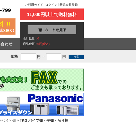
ご利用ガイド
ログイン
新規会員登録
11,000円以上で送料無料
合計数量：
0
い合わせ
商品金額：
0円(税込)
価格
円 ～
円
ゼン)
>
棚
>
TKG パイプ棚・平棚・吊り棚