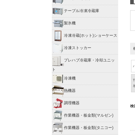
テーブル冷凍冷蔵庫
製氷機
冷凍冷蔵(ホット)ショーケース
冷凍ストッカー
プレハブ冷蔵庫・冷却ユニッ
ト
冷凍機
熱機器
調理機器
検
作業機器・板金類(マルゼン)
作業機器・板金類(タニコー)