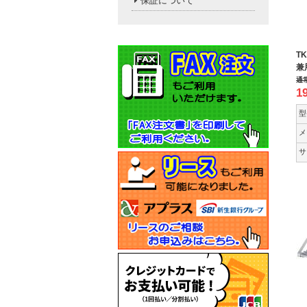
保証について
T
兼
通
1
型
メ
サ