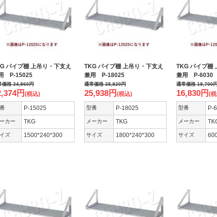
KG パイプ棚 上吊り・下支え
TKG パイプ棚 上吊り・下支え
TKG パイプ棚
用 P-15025
兼用 P-18025
兼用 P-6030
常価格
24,860
円
通常価格
28,820
円
通常価格
18,700
2,374
円
25,938
円
16,830
円
(税込)
(税込)
(税
番
P-15025
型番
P-18025
型番
P-
ーカー
TKG
メーカー
TKG
メーカー
TK
イズ
1500*240*300
サイズ
1800*240*300
サイズ
60