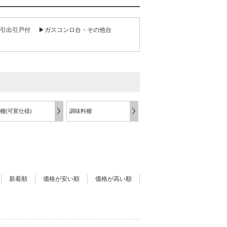
引出引戸付
▶ガスコンロ台・その他台
棚(可変仕様)
調味料棚
新着順
価格が安い順
価格が高い順