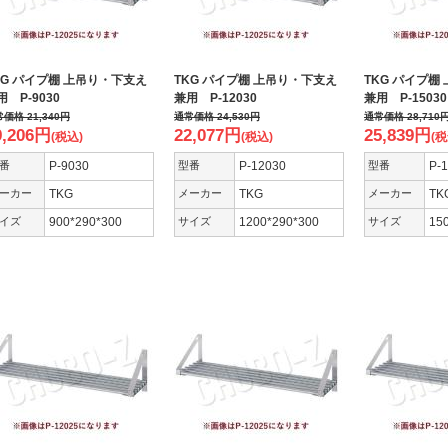
KG パイプ棚 上吊り・下支え
TKG パイプ棚 上吊り・下支え
TKG パイプ棚
用 P-9030
兼用 P-12030
兼用 P-15030
常価格
21,340
円
通常価格
24,530
円
通常価格
28,710
9,206
円
22,077
円
25,839
円
(税込)
(税込)
(税
番
P-9030
型番
P-12030
型番
P-
ーカー
TKG
メーカー
TKG
メーカー
TK
イズ
900*290*300
サイズ
1200*290*300
サイズ
15