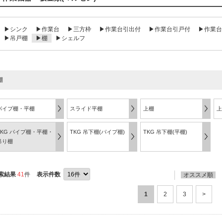
▶シンク
▶作業台
▶三方枠
▶作業台引出付
▶作業台引戸付
▶作業台
▶吊戸棚
▶棚
▶シェルフ
棚
パイプ棚・平棚
スライド平棚
上棚
上
TKG パイプ棚・平棚・
TKG 吊下棚(パイプ棚)
TKG 吊下棚(平棚)
吊り棚
索結果
41
件
表示件数
オススメ順
1
2
3
>