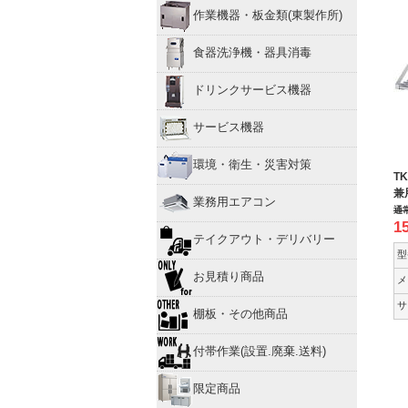
作業機器・板金類(東製作所)
食器洗浄機・器具消毒
ドリンクサービス機器
サービス機器
環境・衛生・災害対策
T
兼
業務用エアコン
通
1
テイクアウト・デリバリー
型
お見積り商品
メ
サ
棚板・その他商品
付帯作業(設置.廃棄.送料)
限定商品