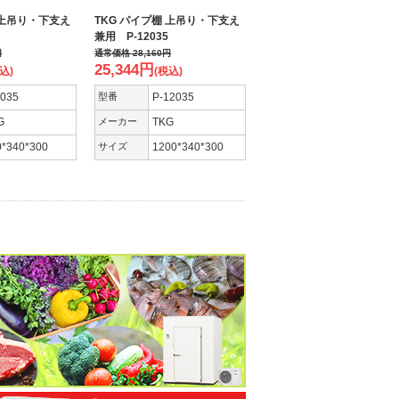
 上吊り・下支え
TKG パイプ棚 上吊り・下支え
兼用 P-12035
円
通常価格
28,160
円
25,344
円
込)
(税込)
9035
型番
P-12035
G
メーカー
TKG
0*340*300
サイズ
1200*340*300