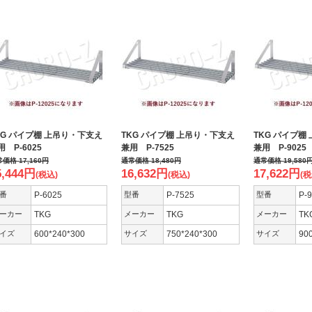
KG パイプ棚 上吊り・下支え
TKG パイプ棚 上吊り・下支え
TKG パイプ棚
用 P-6025
兼用 P-7525
兼用 P-9025
常価格
17,160
円
通常価格
18,480
円
通常価格
19,580
5,444
円
16,632
円
17,622
円
(税込)
(税込)
(税
番
P-6025
型番
P-7525
型番
P-
ーカー
TKG
メーカー
TKG
メーカー
TK
イズ
600*240*300
サイズ
750*240*300
サイズ
90