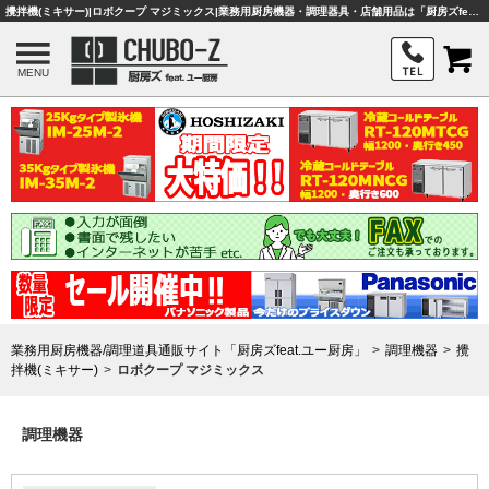
攪拌機(ミキサー)|ロボクープ マジミックス|業務用厨房機器・調理器具・店舗用品は「厨房ズfeat.ユー厨房」
MENU
業務用厨房機器/調理道具通販サイト「厨房ズfeat.ユー厨房」
調理機器
攪
拌機(ミキサー)
ロボクープ マジミックス
調理機器