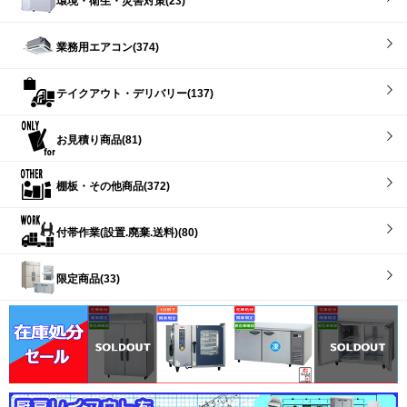
環境・衛生・災害対策(23)
業務用エアコン(374)
テイクアウト・デリバリー(137)
お見積り商品(81)
棚板・その他商品(372)
付帯作業(設置.廃棄.送料)(80)
限定商品(33)