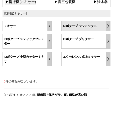
▶攪拌機(ミキサー)
▶真空包装機
▶浄水器
攪拌機(ミキサー)
ミキサー
ロボクープ マジミックス
ロボクープ スティックブレン
ロボクープ ブリクサー
ダー
ロボクープ 小型カッターミキ
エクセレンス 卓上ミキサー
サー
6
件の商品がございます。
並べ替え：
オススメ順
/
新着順
/
価格が安い順
/
価格が高い順