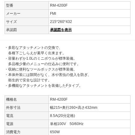
型番
RM-4200F
メーカー
FMI
サイズ
215*260*432
承認図
承認図を表示
・多彩なアタッチメントの交換で、
各種下ごしらえが素早く出来ます。
・容量わずか1.0Lのミニボウルが標準装備。
多品種少量のメニューの仕込みに便利です。
・収納に便利なツールボックスが標準装備。
・本体外装には隙間がなく、水や害虫の侵入を防ぎ、
衛生的で安全な設計です。
・多機能なアタッチメントを装備したFタイプ。
機種名
RM-4200F
外形寸法
幅215×奥行260×高さ432mm
電流
8.5A(20分定格)
電源
単相100V 50/60Hz
消費電力
650W