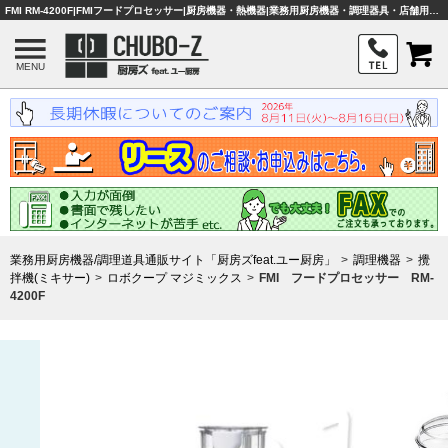
FMI RM-4200F|FMIフードプロセッサー|厨房機器・熱機器|業務用厨房機器・調理器具・店舗用品は「厨房ズfeat.ユー厨房」
MENU
業務用厨房機器/調理道具通販サイト「厨房ズfeat.ユー厨房」
調理機器
攪
拌機(ミキサー)
ロボクープ マジミックス
FMI フードプロセッサー RM-
4200F