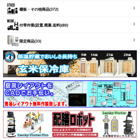
棚板・その他商品(372)
付帯作業(設置.廃棄.送料)(80)
限定商品(33)