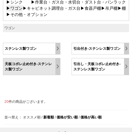
▶シンク
▶作業台・ガス台・水切台・ダスト台・パンラック
▶ワゴン
▶キャビネット調理台・ガス台
▶食器戸棚
▶吊戸棚
▶棚
▶その他・オプション
ワゴン
ステンレス製ワゴン
引出付き-ステンレス製ワゴン
天板コボレ止め付き-ステンレ
引出し・天板コボレ止め付き-
ス製ワゴン
ステンレス製ワゴン
20
件の商品がございます。
並べ替え：
オススメ順
/
新着順
/
価格が安い順
/
価格が高い順