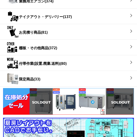
業務用エアコン(374)
テイクアウト・デリバリー(137)
お見積り商品(81)
棚板・その他商品(372)
付帯作業(設置.廃棄.送料)(80)
限定商品(33)