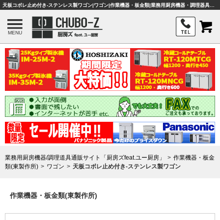
天板コボレ止め付き-ステンレス製ワゴン|ワゴン|作業機器・板金類|業務用厨房機器・調理器具・店舗用品は「厨房ズfeat.ユー厨房」
MENU
業務用厨房機器/調理道具通販サイト「厨房ズfeat.ユー厨房」
作業機器・板金
類(東製作所)
ワゴン
天板コボレ止め付き-ステンレス製ワゴン
作業機器・板金類(東製作所)