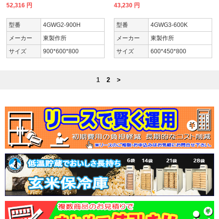
52,316
円
43,230
円
型番
4GWG2-900H
型番
4GWG3-600K
メーカー
東製作所
メーカー
東製作所
サイズ
900*600*800
サイズ
600*450*800
1
2
>