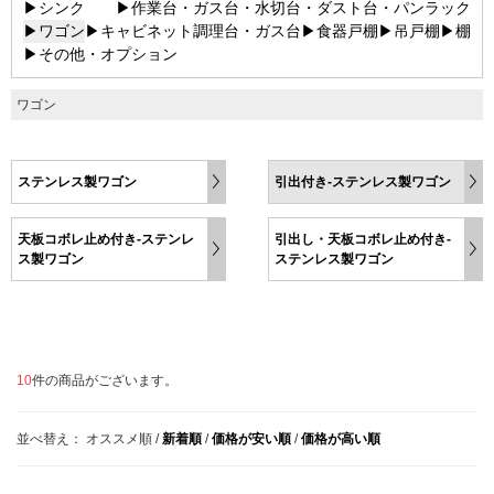
▶シンク
▶作業台・ガス台・水切台・ダスト台・パンラック
▶ワゴン
▶キャビネット調理台・ガス台
▶食器戸棚
▶吊戸棚
▶棚
▶その他・オプション
ワゴン
ステンレス製ワゴン
引出付き-ステンレス製ワゴン
天板コボレ止め付き-ステンレ
引出し・天板コボレ止め付き-
ス製ワゴン
ステンレス製ワゴン
10
件の商品がございます。
並べ替え：
オススメ順
/
新着順
/
価格が安い順
/
価格が高い順