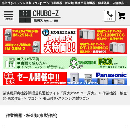
引出付き-ステンレス製ワゴン|ワゴン|作業機器・板金類|業務用厨房機器・調理器具・店舗用品は「厨房ズfeat.ユー厨房」
MENU
業務用厨房機器/調理道具通販サイト「厨房ズfeat.ユー厨房」
作業機器・板金
類(東製作所)
ワゴン
引出付き-ステンレス製ワゴン
作業機器・板金類(東製作所)