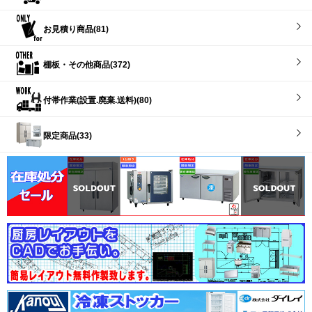
お見積り商品(81)
棚板・その他商品(372)
付帯作業(設置.廃棄.送料)(80)
限定商品(33)