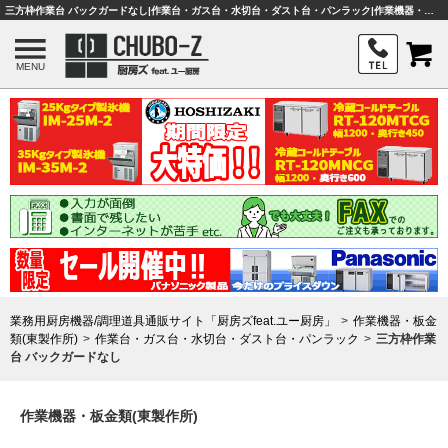
三方枠作業台 バックガードなし|作業台・ガス台・水切台・ダスト台・パンラック|作業機器・板金類|業務用厨房機器・調理器具・店舗用品は「厨房ズfeat.ユー厨房」
MENU
業務用厨房機器/調理道具通販サイト「厨房ズfeat.ユー厨房」
作業機器・板金
類(東製作所)
作業台・ガス台・水切台・ダスト台・パンラック
三方枠作業
台 バックガードなし
作業機器・板金類(東製作所)