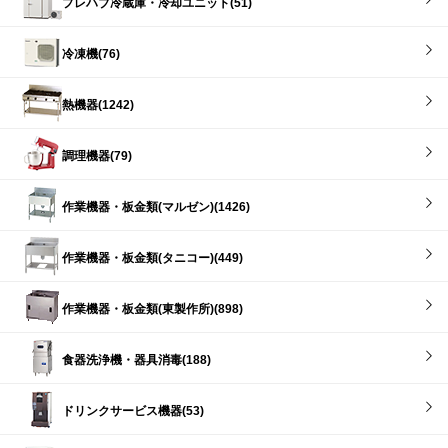
プレハブ冷蔵庫・冷却ユニット(51)
冷凍機(76)
熱機器(1242)
調理機器(79)
作業機器・板金類(マルゼン)(1426)
作業機器・板金類(タニコー)(449)
作業機器・板金類(東製作所)(898)
食器洗浄機・器具消毒(188)
ドリンクサービス機器(53)