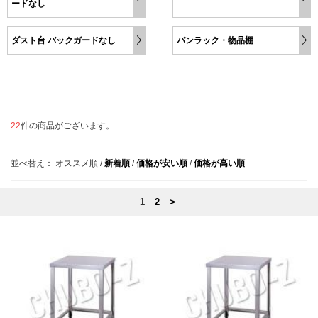
ードなし
ダスト台 バックガードなし
パンラック・物品棚
22
件の商品がございます。
並べ替え：
オススメ順
/
新着順
/
価格が安い順
/
価格が高い順
1
2
>