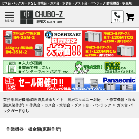
ガス台 バックガードなし|作業台・ガス台・水切台・ダスト台・パンラック|作業機器・板金類|業務用厨房機器・調理器具・店舗用品は「厨房ズfeat.ユー厨房」
MENU
業務用厨房機器/調理道具通販サイト「厨房ズfeat.ユー厨房」
作業機器・板金
類(東製作所)
作業台・ガス台・水切台・ダスト台・パンラック
ガス台 バ
ックガードなし
作業機器・板金類(東製作所)