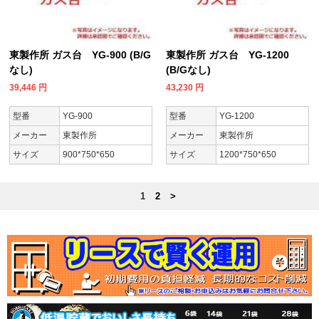
東製作所 ガス台 YG-900 (B/G
東製作所 ガス台 YG-1200
なし)
(B/Gなし)
39,446
円
43,230
円
型番
YG-900
型番
YG-1200
メーカー
東製作所
メーカー
東製作所
サイズ
900*750*650
サイズ
1200*750*650
1
2
>