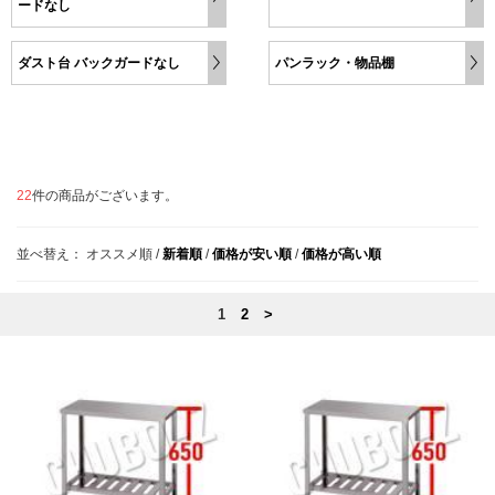
ードなし
ダスト台 バックガードなし
パンラック・物品棚
22
件の商品がございます。
並べ替え：
オススメ順
/
新着順
/
価格が安い順
/
価格が高い順
1
2
>