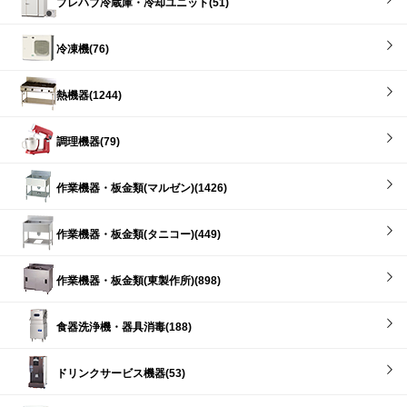
プレハブ冷蔵庫・冷却ユニット(51)
冷凍機(76)
熱機器(1244)
調理機器(79)
作業機器・板金類(マルゼン)(1426)
作業機器・板金類(タニコー)(449)
作業機器・板金類(東製作所)(898)
食器洗浄機・器具消毒(188)
ドリンクサービス機器(53)