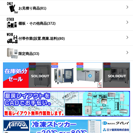
お見積り商品(81)
棚板・その他商品(372)
付帯作業(設置.廃棄.送料)(80)
限定商品(33)