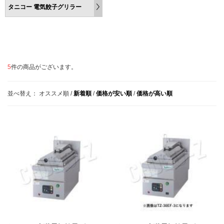
タニコー 電気餃子グリラー
5
件の商品がございます。
並べ替え：
オススメ順
/
新着順
/
価格が安い順
/
価格が高い順