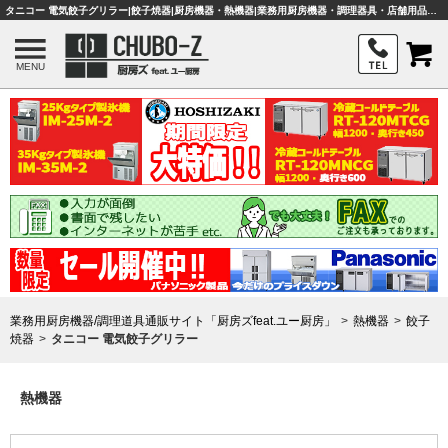
タニコー 電気餃子グリラー|餃子焼器|厨房機器・熱機器|業務用厨房機器・調理器具・店舗用品は「厨房ズfeat.ユー厨房」
MENU
業務用厨房機器/調理道具通販サイト「厨房ズfeat.ユー厨房」
熱機器
餃子
焼器
タニコー 電気餃子グリラー
熱機器