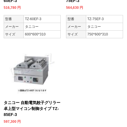
60EF-3
75EF-3
516,780
円
564,630
円
型番
TZ-60EF-3
型番
TZ-75EF-3
メーカー
タニコー
メーカー
タニコー
サイズ
600*600*310
サイズ
750*600*310
タニコー 自動電気餃子グリラー
卓上型マイコン制御タイプ TZ-
85EF-3
597,300
円