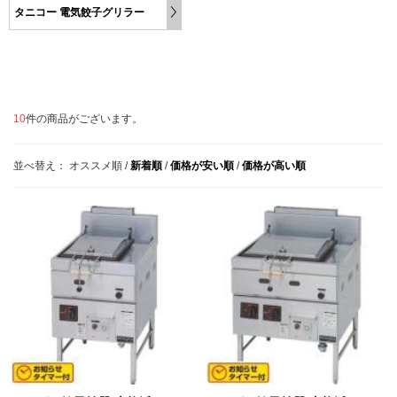
タニコー 電気餃子グリラー
10
件の商品がございます。
並べ替え：
オススメ順
/
新着順
/
価格が安い順
/
価格が高い順