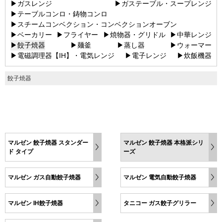
▶ガスレンジ
▶ガステーブル・スープレンジ
▶テーブルコンロ・鋳物コンロ
▶スチームコンベクション・コンベクションオーブン
▶ベーカリー
▶フライヤー
▶焼物器・グリドル
▶中華レンジ
▶餃子焼器
▶麺釜
▶蒸し器
▶ウォーマー
▶電磁調理器【IH】・電気レンジ
▶電子レンジ
▶炊飯機器
餃子焼器
マルゼン 餃子焼器 スタンダー
マルゼン 餃子焼器 本格派シリ
ド タイプ
ーズ
マルゼン ガス自動餃子焼器
マルゼン 電気自動餃子焼器
マルゼン IH餃子焼器
タニコー ガス餃子グリラー