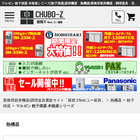
マルゼン 餃子焼器 本格派シリーズ|餃子焼器|厨房機器・熱機器|業務用厨房機器・調理器具・店舗用品は「厨房ズfeat.ユー厨房」
MENU
業務用厨房機器/調理道具通販サイト「厨房ズfeat.ユー厨房」
熱機器
餃子
焼器
マルゼン 餃子焼器 本格派シリーズ
熱機器