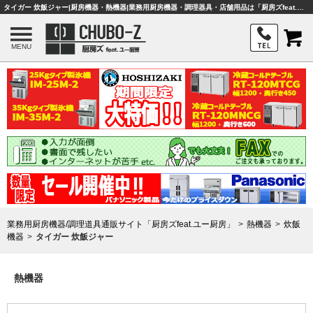
タイガー 炊飯ジャー|厨房機器・熱機器|業務用厨房機器・調理器具・店舗用品は「厨房ズfeat.ユー厨房」
MENU
業務用厨房機器/調理道具通販サイト「厨房ズfeat.ユー厨房」
熱機器
炊飯
機器
タイガー 炊飯ジャー
熱機器