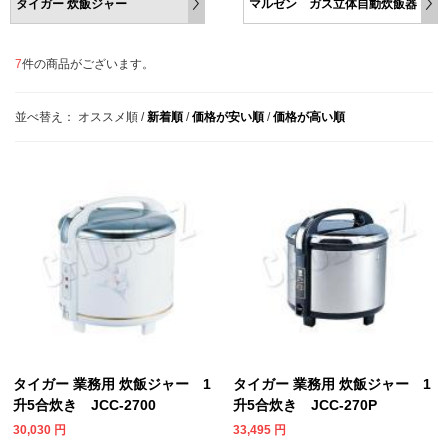
タイガー 炊飯ジャー
マルゼン ガス立体自動炊飯器
7
件の商品がございます。
並べ替え：
オススメ順
/
新着順
/
価格が安い順
/
価格が高い順
タイガー 業務用 炊飯ジャー 1
タイガー 業務用 炊飯ジャー 1
升5合炊き JCC-2700
升5合炊き JCC-270P
30,030
円
33,495
円