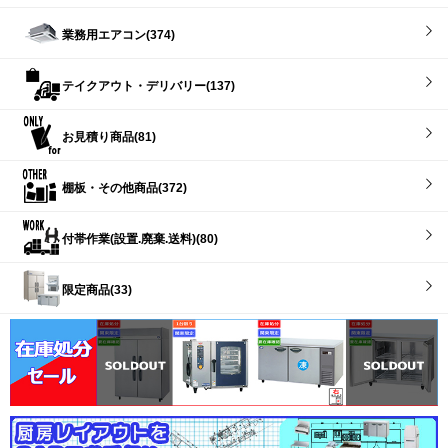
業務用エアコン(374)
テイクアウト・デリバリー(137)
お見積り商品(81)
棚板・その他商品(372)
付帯作業(設置.廃棄.送料)(80)
限定商品(33)