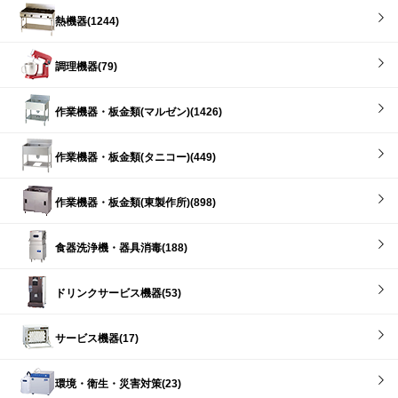
熱機器(1244)
調理機器(79)
作業機器・板金類(マルゼン)(1426)
作業機器・板金類(タニコー)(449)
作業機器・板金類(東製作所)(898)
食器洗浄機・器具消毒(188)
ドリンクサービス機器(53)
サービス機器(17)
環境・衛生・災害対策(23)