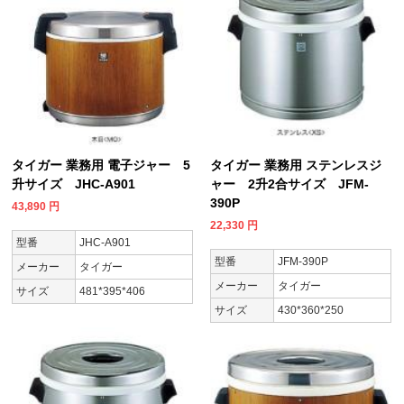
タイガー 業務用 電子ジャー 5
タイガー 業務用 ステンレスジ
升サイズ JHC-A901
ャー 2升2合サイズ JFM-
390P
43,890
円
22,330
円
型番
JHC-A901
型番
JFM-390P
メーカー
タイガー
メーカー
タイガー
サイズ
481*395*406
サイズ
430*360*250