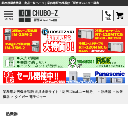
業務用厨房機器 商品一覧ページ｜業務用厨房機器は「厨房ズfeat.ユー厨房」
MENU
業務用厨房機器/調理道具通販サイト「厨房ズfeat.ユー厨房」
熱機器
炊飯
機器
タイガー 電子ジャー
熱機器