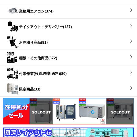
業務用エアコン(374)
テイクアウト・デリバリー(137)
お見積り商品(81)
棚板・その他商品(372)
付帯作業(設置.廃棄.送料)(80)
限定商品(33)