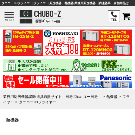
タニコー IHフライヤー|フライヤー|厨房機器・熱機器|業務用厨房機器・調理器具・店舗用品は「厨房ズfeat.ユー厨房」
MENU
業務用厨房機器/調理道具通販サイト「厨房ズfeat.ユー厨房」
熱機器
フラ
イヤー
タニコー IHフライヤー
熱機器