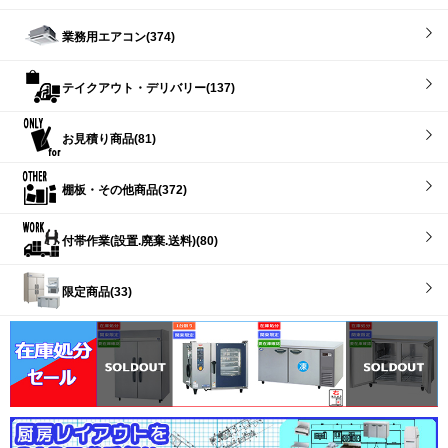
業務用エアコン(374)
テイクアウト・デリバリー(137)
お見積り商品(81)
棚板・その他商品(372)
付帯作業(設置.廃棄.送料)(80)
限定商品(33)