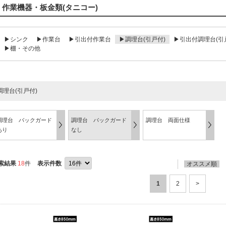
作業機器・板金類(タニコー)
▶シンク
▶作業台
▶引出付作業台
▶調理台(引戸付)
▶引出付調理台(引
▶棚・その他
調理台(引戸付)
調理台 バックガード
調理台 バックガード
調理台 両面仕様
あり
なし
索結果
18
件
表示件数
オススメ順
1
2
>