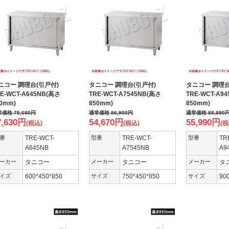
ニコー 調理台(引戸付)
タニコー 調理台(引戸付)
タニコー 調理
E-WCT-A645NB(高さ
TRE-WCT-A7545NB(高さ
TRE-WCT-A9
50mm)
850mm)
850mm)
常価格
75,680
円
通常価格
86,900
円
通常価格
88,880
7,630
円
54,670
円
55,990
円
(税込)
(税込)
(税
番
TRE-WCT-
型番
TRE-WCT-
型番
TR
A645NB
A7545NB
A9
ーカー
タニコー
メーカー
タニコー
メーカー
タ
イズ
600*450*850
サイズ
750*450*850
サイズ
90