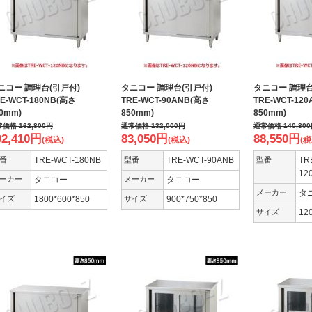
ニコー 調理台(引戸付)
タニコー 調理台(引戸付)
タニコー 調理
E-WCT-180NB(高さ
TRE-WCT-90ANB(高さ
TRE-WCT-12
50mm)
850mm)
850mm)
常価格
162,800
円
通常価格
132,000
円
通常価格
140,800
02,410
円
83,050
円
88,550
円
(税込)
(税込)
(税
番
TRE-WCT-180NB
型番
TRE-WCT-90ANB
型番
TR
12
ーカー
タニコー
メーカー
タニコー
メーカー
タ
イズ
1800*600*850
サイズ
900*750*850
サイズ
12