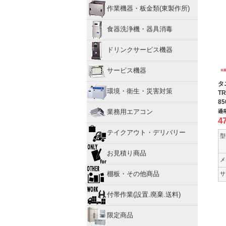
作業機器・板金類(東製作所)
食器洗浄機・器具消毒
ドリンクサービス機器
サービス機器
タ
環境・衛生・災害対策
TR
8
業務用エアコン
通
4
テイクアウト・デリバリー
型
お見積り商品
メ
棚板・その他商品
サ
付帯作業(設置.廃棄.送料)
限定商品