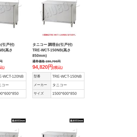
台(引戸付)
タニコー 調理台(引戸付)
0NB(高さ
TRE-WCT-150NB(高さ
850mm)
円
通常価格
150,700
円
94,820
円
込)
(税込)
E-WCT-120NB
型番
TRE-WCT-150NB
ニコー
メーカー
タニコー
00*600*850
サイズ
1500*600*850