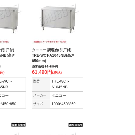
台(引戸付)
タニコー 調理台(引戸付)
45NB(高さ
TRE-WCT-A1045NB(高さ
850mm)
円
通常価格
97,680
円
61,490
円
込)
(税込)
E-WCT-
型番
TRE-WCT-
45NB
A1045NB
ニコー
メーカー
タニコー
0*450*850
サイズ
1000*450*850