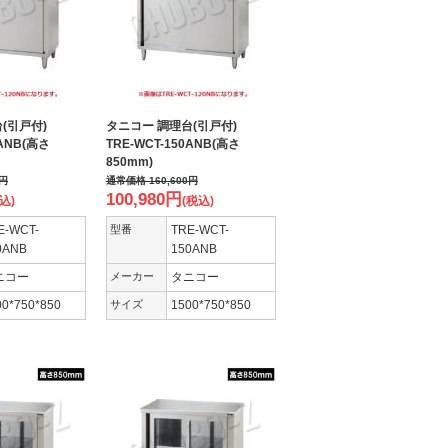
台(引戸付)
タニコー 調理台(引戸付)
0ANB(高さ
TRE-WCT-150ANB(高さ
850mm)
円
通常価格
160,600
円
100,980
円
込)
(税込)
E-WCT-
型番
TRE-WCT-
0ANB
150ANB
ニコー
メーカー
タニコー
00*750*850
サイズ
1500*750*850