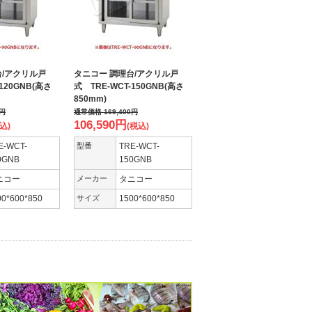
台/アクリル戸
タニコー 調理台/アクリル戸
120GNB(高さ
式 TRE-WCT-150GNB(高さ
850mm)
円
通常価格
169,400
円
106,590
円
込)
(税込)
E-WCT-
型番
TRE-WCT-
0GNB
150GNB
ニコー
メーカー
タニコー
00*600*850
サイズ
1500*600*850