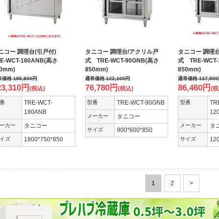
ニコー 調理台(引戸付)
タニコー 調理台/アクリル戸
タニコー 調理
E-WCT-180ANB(高さ
式 TRE-WCT-90GNB(高さ
式 TRE-WCT-
50mm)
850mm)
850mm)
常価格
195,800
円
通常価格
122,100
円
通常価格
137,500
23,310
円
76,780
円
86,460
円
(税込)
(税込)
(税
番
TRE-WCT-
型番
TRE-WCT-90GNB
型番
TR
180ANB
12
メーカー
タニコー
ーカー
タニコー
メーカー
タ
サイズ
900*600*850
イズ
1800*750*850
サイズ
12
1
2
>