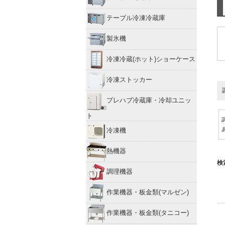
テーブル冷凍冷蔵庫
製氷機
冷凍冷蔵(ホット)ショーケース
冷凍ストッカー
プレハブ冷蔵庫・冷却ユニッ
ト
冷凍機
熱機器
検
調理機器
作業機器・板金類(マルゼン)
作業機器・板金類(タニコー)