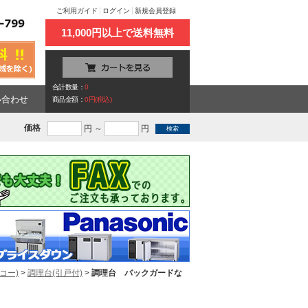
ご利用ガイド
ログイン
新規会員登録
11,000円以上で送料無料
合計数量：
0
い合わせ
商品金額：
0円(税込)
価格
円 ～
円
コー)
>
調理台(引戸付)
>
調理台 バックガードな