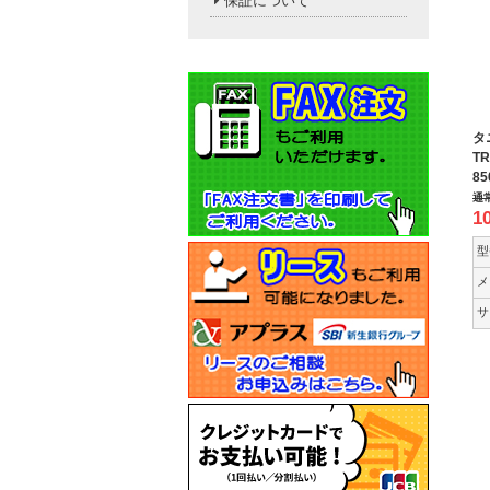
保証について
タ
TR
8
通
1
型
メ
サ