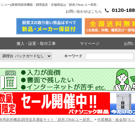
ニコー)|業務用厨房機器・調理器具・店舗用品は「厨房ズfeat.ユー厨房」
お問い合わせはこちら
搬入・設置・取付工事
マイページ
お問
キーワード
務用厨房機器/調理道具通販サイト「厨房ズfeat.ユー厨房」
>
作業機器・板金類(タニ