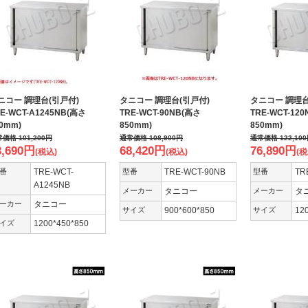
ニコー 調理台(引戸付)
タニコー 調理台(引戸付)
タニコー 調理
E-WCT-A1245NB(高さ
TRE-WCT-90NB(高さ
TRE-WCT-12
50mm)
850mm)
850mm)
常価格
101,200
円
通常価格
108,900
円
通常価格
122,100
3,690
円
68,420
円
76,890
円
(税込)
(税込)
(税
番
TRE-WCT-
型番
TRE-WCT-90NB
型番
TR
A1245NB
メーカー
タニコー
メーカー
タ
ーカー
タニコー
サイズ
900*600*850
サイズ
12
イズ
1200*450*850