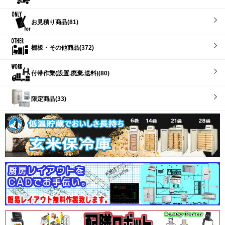
お見積り商品(81)
棚板・その他商品(372)
付帯作業(設置.廃棄.送料)(80)
限定商品(33)