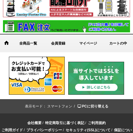
全商品一覧
会員登録
マイページ
カートの中
表示モード：
スマートフォン /
PCに切り替える
会社概要
/
特定商取引に基づく表記
/
ご利用規約
ご利用ガイド
/
プライバシーポリシー
/
セキュリティ(SSL)について
/
保証につい