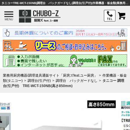
タニコーTRE-WCT-150NB|調理台 バックガードなし|調理台(引戸付)|作業機器・板金類|業務用厨房機器・調理器具・店舗用品は「厨房ズfeat.ユー厨房」
MENU
業務用厨房機器/調理道具通販サイト「厨房ズfeat.ユー厨房」
作業機器・板金
類(タニコー)
調理台(引戸付)
調理台 バックガードなし
タニコー 調理
台(引戸付) TRE-WCT-150NB(高さ850mm)