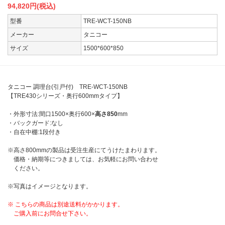
94,820
円(税込)
型番
TRE-WCT-150NB
メーカー
タニコー
サイズ
1500*600*850
タニコー 調理台(引戸付) TRE-WCT-150NB
【TRE430シリーズ・奥行600mmタイプ】
・外形寸法:間口1500×奥行600×
高さ850
mm
・バックガード:なし
・自在中棚:1段付き
※高さ800mmの製品は受注生産にてうけたまわります。
価格・納期等につきましては、お気軽にお問い合わせ
ください。
※写真はイメージとなります。
※ こちらの商品は別途送料がかかります。
ご購入前にお問合せ下さい。