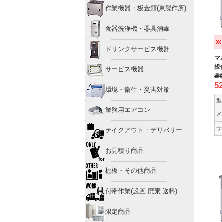
作業機器・板金類(東製作所)
食器洗浄機・器具消毒
ドリンクサービス機器
マ
板
サービス機器
通
5
環境・衛生・災害対策
型
業務用エアコン
メ
サ
テイクアウト・デリバリー
お見積り商品
棚板・その他商品
付帯作業(設置.廃棄.送料)
限定商品