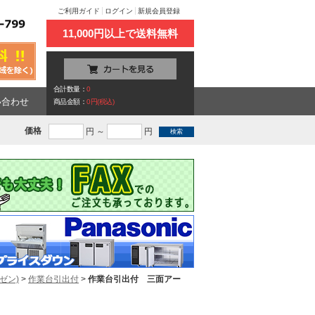
ご利用ガイド
ログイン
新規会員登録
11,000円以上で送料無料
合計数量：
0
い合わせ
商品金額：
0円(税込)
価格
円 ～
円
ゼン)
>
作業台引出付
>
作業台引出付 三面アー