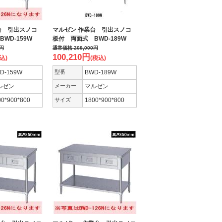
台 引出スノコ
マルゼン 作業台 引出スノコ
BWD-159W
板付 両面式 BWD-189W
円
通常価格
209,000
円
100,210
円
込)
(税込)
D-159W
型番
BWD-189W
ルゼン
メーカー
マルゼン
00*900*800
サイズ
1800*900*800