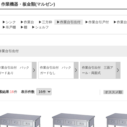
作業機器・板金類(マルゼン)
▶シンク
▶作業台
▶三方枠
▶作業台引出付
▶作業台引戸付
▶作業台
▶吊戸棚
▶棚
▶シェルフ
作業台引出付
作業台引出付 バック
作業台引出付 バック
作業台引出付 三面ア
ガードあり
ガードなし
ール・両面式
索結果
16
件
表示件数
オススメ順