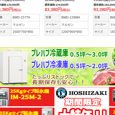
7TH(高さ850mm)
129WH(高さ850mm)
159WH(高さ85
常価格
170,500
円
通常価格
170,500
円
通常価格
191,400
3,380
円
83,380
円
93,280
円
(税込)
(税込)
(税
番
BWD-157TH
型番
BWD-129WH
型番
BW
ーカー
マルゼン
メーカー
マルゼン
メーカー
マ
イズ
1500*750*850
サイズ
1200*900*850
サイズ
15