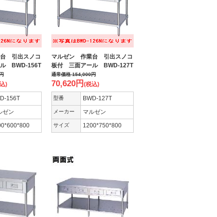
台 引出スノコ
マルゼン 作業台 引出スノコ
 BWD-156T
板付 三面アール BWD-127T
円
通常価格
154,000
円
70,620
円
込)
(税込)
D-156T
型番
BWD-127T
ルゼン
メーカー
マルゼン
00*600*800
サイズ
1200*750*800