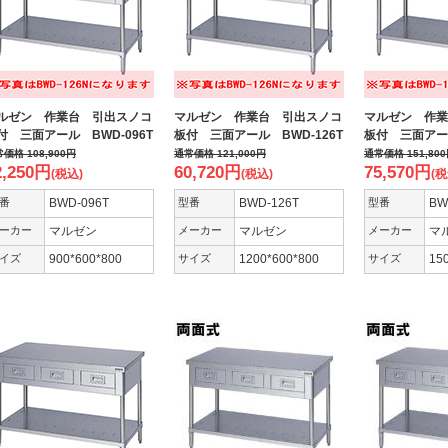
ルゼン 作業台 引出スノコ
マルゼン 作業台 引出スノコ
マルゼン 作業
付 三面アール BWD-096T
板付 三面アール BWD-126T
板付 三面アール
常価格
108,900
円
通常価格
121,000
円
通常価格
151,800
2,250
円
60,720
円
75,570
円
(税込)
(税込)
(税
番
BWD-096T
型番
BWD-126T
型番
BW
ーカー
マルゼン
メーカー
マルゼン
メーカー
マ
イズ
900*600*800
サイズ
1200*600*800
サイズ
15