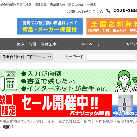
板金類|業務用厨房機器・調理器具・店舗用品は「厨房ズfeat.ユー厨房」
お問い合わせはこちら
搬入・設置・取付工事
マイページ
お問
キーワード
務用厨房機器/調理道具通販サイト「厨房ズfeat.ユー厨房」
>
作業機器・板金類(マル
・両面式