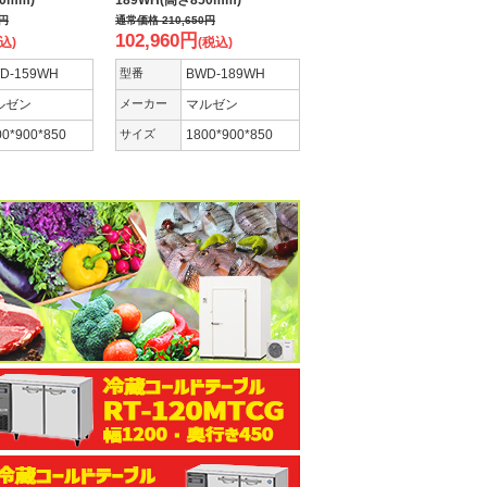
0mm)
189WH(高さ850mm)
円
通常価格
210,650
円
102,960
円
込)
(税込)
D-159WH
型番
BWD-189WH
ルゼン
メーカー
マルゼン
00*900*850
サイズ
1800*900*850