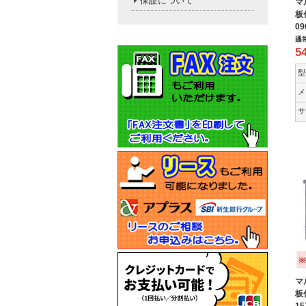
保証について
マ
板
09
通
5
型
メ
サ
マ
板