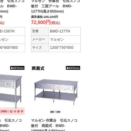
台 引出スノコ
マルゼン 作業台 引出スノコ
ル BWD-
板付 三面アール BWD-
0mm)
127TH(高さ850mm)
円
通常価格
155,100
円
72,600
円
込)
(税込)
D-156TH
型番
BWD-127TH
ルゼン
メーカー
マルゼン
00*600*850
サイズ
1200*750*850
台 引出スノコ
マルゼン 作業台 引出スノコ
BWD-
板付 両面式 BWD-