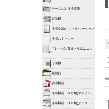
テーブル冷凍冷蔵庫
製氷機
冷凍冷蔵(ホット)ショーケース
冷凍ストッカー
プレハブ冷蔵庫・冷却ユニッ
ト
冷凍機
熱機器
検
調理機器
作業機器・板金類(マルゼン)
作業機器・板金類(タニコー)