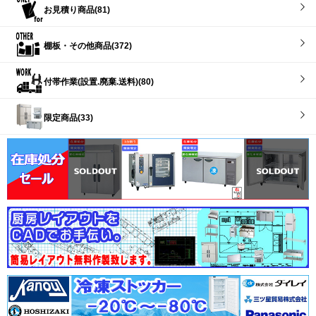
お見積り商品(81)
棚板・その他商品(372)
付帯作業(設置.廃棄.送料)(80)
限定商品(33)