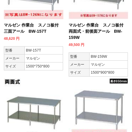
マルゼン 作業台 スノコ板付
マルゼン 作業台 スノコ板付
三面アール BW-157T
両面式・前後面アール BW-
159W
48,620
円
49,500
円
型番
BW-157T
型番
BW-159W
メーカー
マルゼン
メーカー
マルゼン
サイズ
1500*750*800
サイズ
1500*900*800