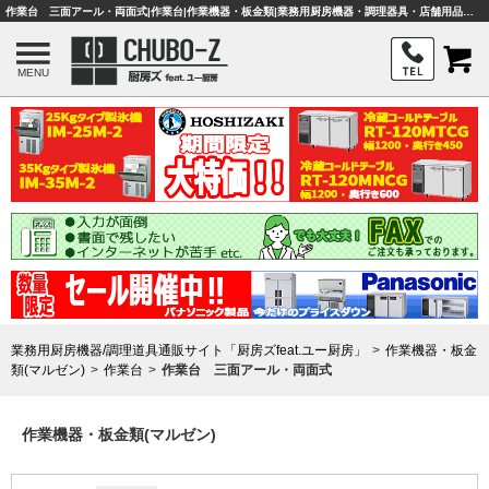
作業台 三面アール・両面式|作業台|作業機器・板金類|業務用厨房機器・調理器具・店舗用品は「厨房ズfeat.ユー厨房」
MENU
業務用厨房機器/調理道具通販サイト「厨房ズfeat.ユー厨房」
作業機器・板金
類(マルゼン)
作業台
作業台 三面アール・両面式
作業機器・板金類(マルゼン)