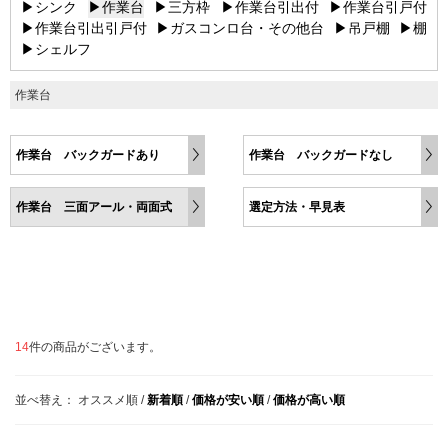
▶シンク
▶作業台
▶三方枠
▶作業台引出付
▶作業台引戸付
▶作業台引出引戸付
▶ガスコンロ台・その他台
▶吊戸棚
▶棚
▶シェルフ
作業台
作業台 バックガードあり
作業台 バックガードなし
作業台 三面アール・両面式
選定方法・早見表
14
件の商品がございます。
並べ替え：
オススメ順
/
新着順
/
価格が安い順
/
価格が高い順