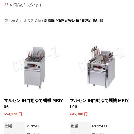
2
件の商品がございます。
並べ替え：
オススメ順
/
新着順
/
価格が安い順
/
価格が高い順
マルゼン IH自動ゆで麺機 MRIY-
マルゼン IH自動ゆで麺機 MRIY-
06
L06
654,170
円
995,390
円
型番
MRIY-06
型番
MRIY-L06