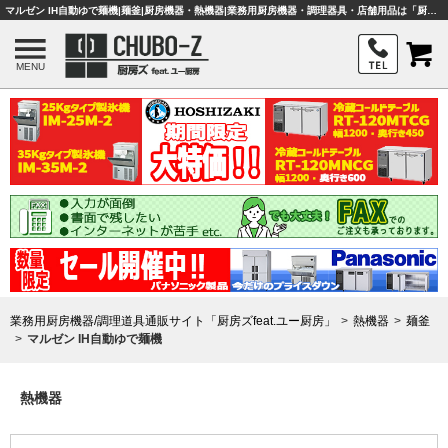
マルゼン IH自動ゆで麺機|麺釜|厨房機器・熱機器|業務用厨房機器・調理器具・店舗用品は「厨房ズfeat.ユー厨房」
MENU
業務用厨房機器/調理道具通販サイト「厨房ズfeat.ユー厨房」
熱機器
麺釜
マルゼン IH自動ゆで麺機
熱機器