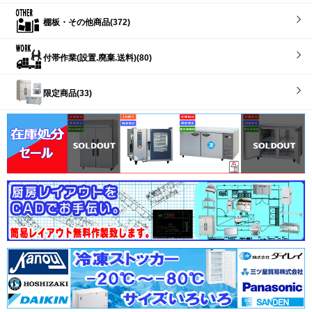
棚板・その他商品(372)
付帯作業(設置.廃棄.送料)(80)
限定商品(33)