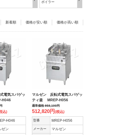
ボイラー
新着順
価格が安い順
価格が高い順
式電気スパゲッ
マルゼン 反転式電気スパゲッ
H046
ティ釜 MREP-H056
円
通常価格
958,100
円
512,820
円
税込)
(税込)
EP-H046
型番
MREP-H056
ルゼン
メーカー
マルゼン