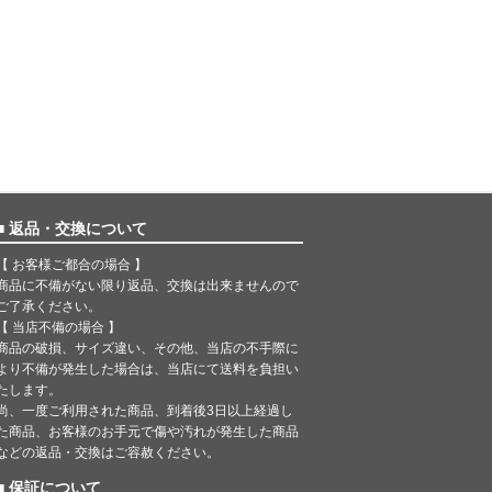
■ 返品・交換について
【 お客様ご都合の場合 】
商品に不備がない限り返品、交換は出来ませんので
ご了承ください。
【 当店不備の場合 】
商品の破損、サイズ違い、その他、当店の不手際に
より不備が発生した場合は、当店にて送料を負担い
たします。
尚、一度ご利用された商品、到着後3日以上経過し
た商品、お客様のお手元で傷や汚れが発生した商品
などの返品・交換はご容赦ください。
■ 保証について