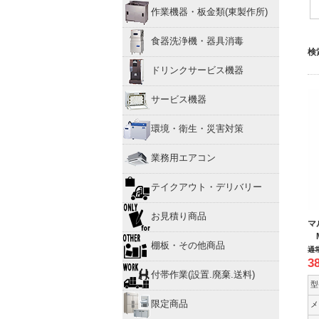
作業機器・板金類(東製作所)
食器洗浄機・器具消毒
検
ドリンクサービス機器
サービス機器
環境・衛生・災害対策
業務用エアコン
テイクアウト・デリバリー
お見積り商品
マ
M
棚板・その他商品
通
3
付帯作業(設置.廃棄.送料)
型
限定商品
メ