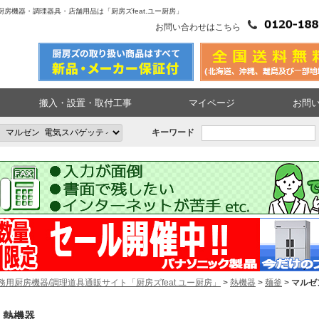
厨房機器・調理器具・店舗用品は「厨房ズfeat.ユー厨房」
お問い合わせはこちら
搬入・設置・取付工事
マイページ
お問
キーワード
務用厨房機器/調理道具通販サイト「厨房ズfeat.ユー厨房」
>
熱機器
>
麺釜
>
マルゼ
熱機器