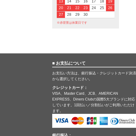
13
14
15
16
17
18
19
20
21
22
23
24
25
26
27
28
29
30
※赤背景は休業日です
■ お支払について
お支払い方法は、銀行振込・クレジットカード決済
から選択してください。
クレジットカード：
VISA、Master Card、JCB、AMERICAN
EXPRESS、Diners Clubの国際5大ブランドに対応
しています。1回払い／分割払いがご利用いただけ
ます。
銀行振込：