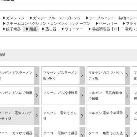
▶ガスレンジ
▶ガステーブル・スープレンジ
▶テーブルコンロ・鋳物コンロ
▶スチームコンベクション・コンベクションオーブン
▶ベーカリー
▶フライ
▶餃子焼器
▶麺釜
▶蒸し器
▶ウォーマー
▶電磁調理器【IH】・電気レ
麺釜
マルゼン ガスラーメン
マルゼン ガスラーメン
マルゼン ガス スパゲッ
マ
釜
釜 MRK
ティ釜
釜
マルゼン ガスゆで麺器
マルゼン ガス冷凍麵釜
マルゼン 電気自動ゆ
マ
で麺機
機
マルゼン 電気スパゲ
マルゼン 電気うどん
マルゼン 電気冷凍麺釜
マ
ッティ釜
釜
ん
タニコー ガスゆで麺器
タニコー 電気ゆで麺器
タニコー 角型うどん釜
タ