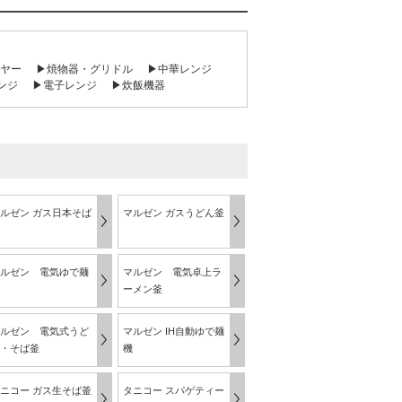
ヤー
▶焼物器・グリドル
▶中華レンジ
ンジ
▶電子レンジ
▶炊飯機器
ルゼン ガス日本そば
マルゼン ガスうどん釜
ルゼン 電気ゆで麺
マルゼン 電気卓上ラ
ーメン釜
ルゼン 電気式うど
マルゼン IH自動ゆで麺
・そば釜
機
ニコー ガス生そば釜
タニコー スパゲティー