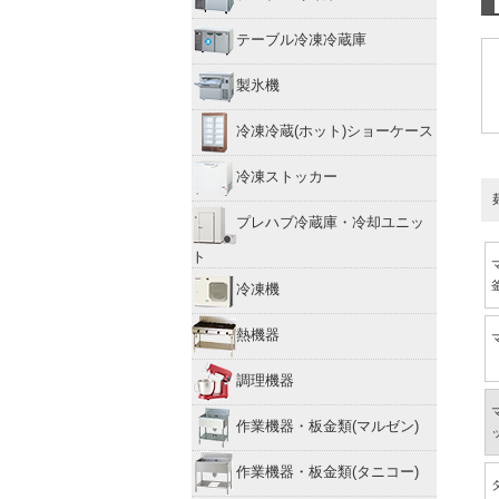
テーブル冷凍冷蔵庫
製氷機
冷凍冷蔵(ホット)ショーケース
冷凍ストッカー
プレハブ冷蔵庫・冷却ユニッ
ト
冷凍機
熱機器
調理機器
作業機器・板金類(マルゼン)
作業機器・板金類(タニコー)