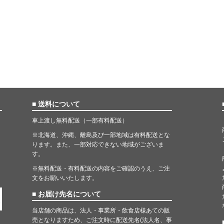
■ 送料について
車上渡し無料配送（一部有料配送）
※北海道、沖縄、離島及び一部地域は有料配送とな
ります。また、一部対応できない地域がございま
す。
※無料配送・有料配送の内容をご確認のうえ、ご注
文をお願いいたします。
■ お届け先名について
当店舗の商品は、法人・事業所・飲食店様あての販
売となりますため、ご注文時に配送先名(法人名、事