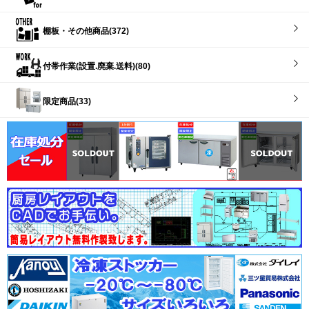
棚板・その他商品(372)
付帯作業(設置.廃棄.送料)(80)
限定商品(33)