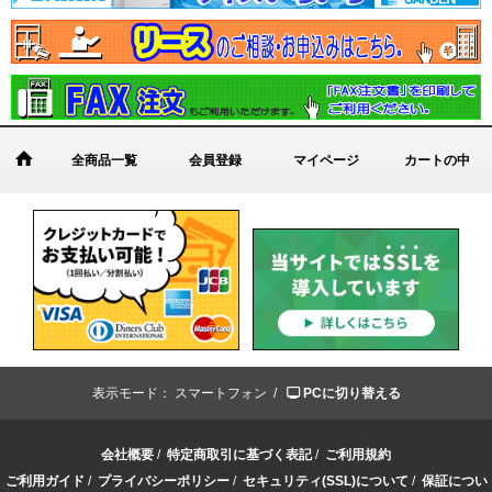
全商品一覧
会員登録
マイページ
カートの中
表示モード：
スマートフォン /
PCに切り替える
会社概要
/
特定商取引に基づく表記
/
ご利用規約
ご利用ガイド
/
プライバシーポリシー
/
セキュリティ(SSL)について
/
保証につい