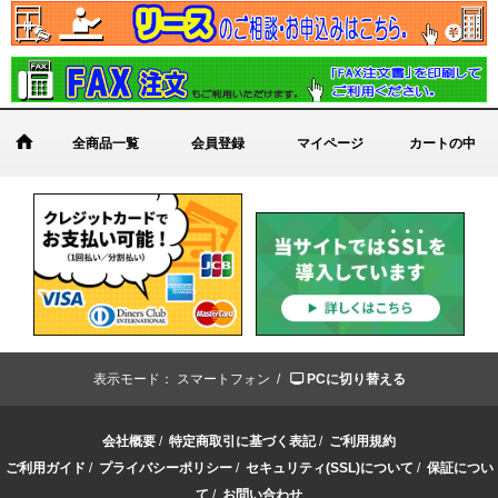
全商品一覧
会員登録
マイページ
カートの中
表示モード：
スマートフォン /
PCに切り替える
会社概要
/
特定商取引に基づく表記
/
ご利用規約
ご利用ガイド
/
プライバシーポリシー
/
セキュリティ(SSL)について
/
保証につい
て
/
お問い合わせ