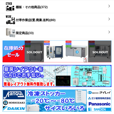
棚板・その他商品(372)
付帯作業(設置.廃棄.送料)(80)
限定商品(33)