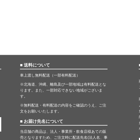
■ 送料について
車上渡し無料配送（一部有料配送）
※北海道、沖縄、離島及び一部地域は有料配送とな
ります。また、一部対応できない地域がございま
す。
※無料配送・有料配送の内容をご確認のうえ、ご注
文をお願いいたします。
■ お届け先名について
当店舗の商品は、法人・事業所・飲食店様あての販
売となりますため、ご注文時に配送先名(法人名、事