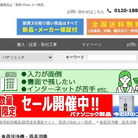
用品は「厨房ズfeat.ユー厨房」
お問い合わせはこちら
搬入・設置・取付工事
マイページ
お問
キーワード
務用厨房機器/調理道具通販サイト「厨房ズfeat.ユー厨房」
>
食器洗浄機・器具消毒
食器洗浄機・器具消毒