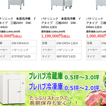
ナソニック 食器洗浄機 ド
パナソニック 食器洗浄機 ド
パナソニック 
タイプ 三相200V DW-
アタイプ 三相200V DW-
アタイプ 三相2
44U3
DR54-12EA
DR64-12EA
常価格
1,906,300
円
通常価格
2,554,200
円
通常価格
2,571,8
48,000
円
1,199,000
円
1,000,450
(税込)
(税込)
番
DW-DR44U3
型番
DW-DR54-12EA
型番
DW
ーカー
パナソニック
メーカー
パナソニック
メーカー
パ
イズ
670*650*1420
サイズ
980*650*1420
サイズ
98