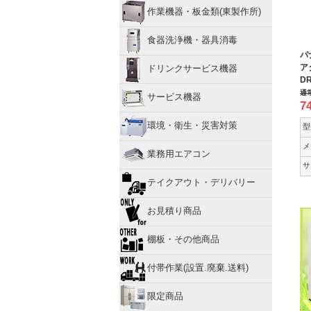
作業機器・板金類(東製作所)
食器洗浄機・器具消毒
パ
ア
ドリンクサービス機器
DR
通
サービス機器
7
環境・衛生・災害対策
型
メ
業務用エアコン
サ
テイクアウト・デリバリー
お見積り商品
棚板・その他商品
付帯作業(設置.廃棄.送料)
限定商品