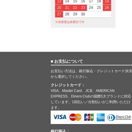
13
14
15
16
17
18
19
20
21
22
23
24
25
26
27
28
29
30
※赤背景は休業日です
■ お支払について
お支払い方法は、銀行振込・クレジットカード決済
から選択してください。
クレジットカード：
VISA、Master Card、JCB、AMERICAN
EXPRESS、Diners Clubの国際5大ブランドに対応
しています。1回払い／分割払いがご利用いただけ
ます。
銀行振込：