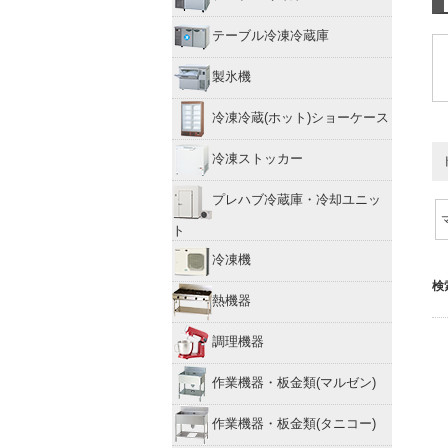
テーブル冷凍冷蔵庫
製氷機
冷凍冷蔵(ホット)ショーケース
冷凍ストッカー
プレハブ冷蔵庫・冷却ユニッ
ト
冷凍機
検
熱機器
調理機器
作業機器・板金類(マルゼン)
作業機器・板金類(タニコー)