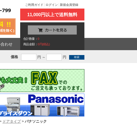
ご利用ガイド
ログイン
新規会員登録
11,000円以上で送料無料
合計数量：
0
い合わせ
商品金額：
0円(税込)
価格
円 ～
円
>
ドアタイプ
>
パナソニック