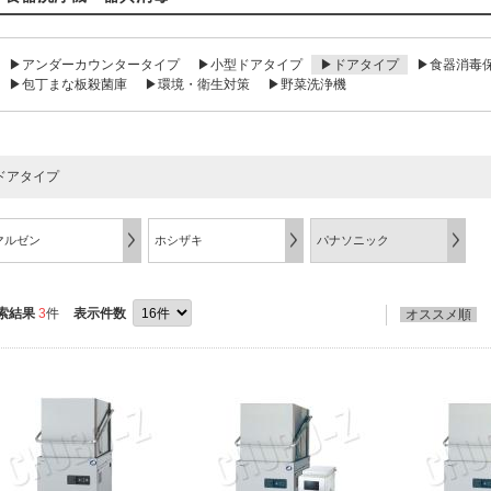
▶アンダーカウンタータイプ
▶小型ドアタイプ
▶ドアタイプ
▶食器消毒
▶包丁まな板殺菌庫
▶環境・衛生対策
▶野菜洗浄機
ドアタイプ
マルゼン
ホシザキ
パナソニック
索結果
3
件
表示件数
オススメ順