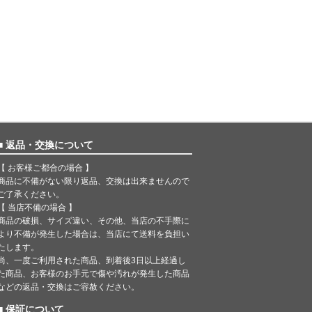
■ 返品・交換について
【 お客様ご都合の場合 】
商品に不備がない限り返品、交換は出来ませんので
ご了承ください。
【 当店不備の場合 】
商品の破損、サイズ違い、その他、当店の不手際に
より不備が発生した場合は、当店にて送料を負担い
たします。
尚、一度ご利用された商品、到着後3日以上経過し
た商品、お客様のお手元で傷や汚れが発生した商品
などの返品・交換はご容赦ください。
■ 保証について