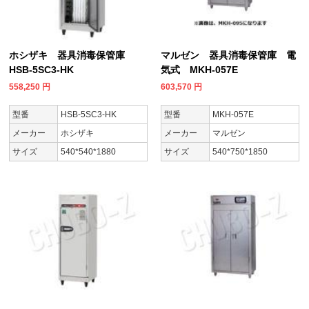
ホシザキ 器具消毒保管庫
マルゼン 器具消毒保管庫 電
HSB-5SC3-HK
気式 MKH-057E
558,250
円
603,570
円
型番
HSB-5SC3-HK
型番
MKH-057E
メーカー
ホシザキ
メーカー
マルゼン
サイズ
540*540*1880
サイズ
540*750*1850