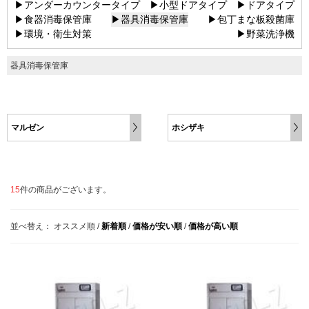
▶アンダーカウンタータイプ
▶小型ドアタイプ
▶ドアタイプ
▶食器消毒保管庫
▶器具消毒保管庫
▶包丁まな板殺菌庫
▶環境・衛生対策
▶野菜洗浄機
器具消毒保管庫
マルゼン
ホシザキ
15
件の商品がございます。
並べ替え：
オススメ順
/
新着順
/
価格が安い順
/
価格が高い順