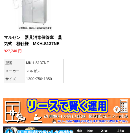
マルゼン 器具消毒保管庫 蒸
気式 棚仕様 MKH-S137NE
927,740
円
型番
MKH-S137NE
メーカー
マルゼン
サイズ
1300*750*1850