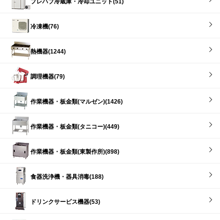
プレハブ冷蔵庫・冷却ユニット(51)
冷凍機(76)
熱機器(1244)
調理機器(79)
作業機器・板金類(マルゼン)(1426)
作業機器・板金類(タニコー)(449)
作業機器・板金類(東製作所)(898)
食器洗浄機・器具消毒(188)
ドリンクサービス機器(53)