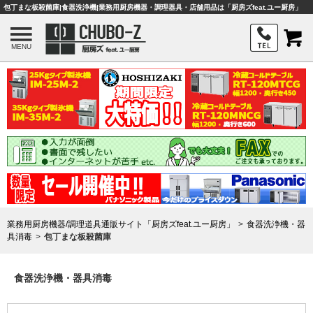
包丁まな板殺菌庫|食器洗浄機|業務用厨房機器・調理器具・店舗用品は「厨房ズfeat.ユー厨房」
MENU
業務用厨房機器/調理道具通販サイト「厨房ズfeat.ユー厨房」
食器洗浄機・器
具消毒
包丁まな板殺菌庫
食器洗浄機・器具消毒