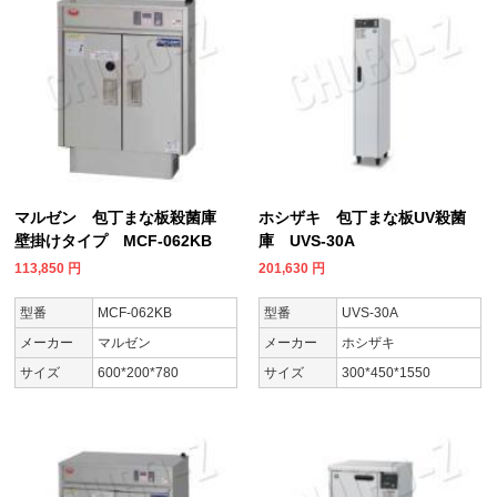
マルゼン 包丁まな板殺菌庫
ホシザキ 包丁まな板UV殺菌
壁掛けタイプ MCF-062KB
庫 UVS-30A
113,850
円
201,630
円
型番
MCF-062KB
型番
UVS-30A
メーカー
マルゼン
メーカー
ホシザキ
サイズ
600*200*780
サイズ
300*450*1550