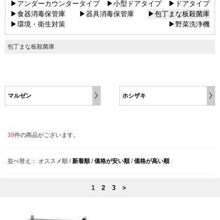
▶アンダーカウンタータイプ
▶小型ドアタイプ
▶ドアタイプ
▶食器消毒保管庫
▶器具消毒保管庫
▶包丁まな板殺菌庫
▶環境・衛生対策
▶野菜洗浄機
包丁まな板殺菌庫
マルゼン
ホシザキ
39
件の商品がございます。
並べ替え：
オススメ順
/
新着順
/
価格が安い順
/
価格が高い順
1
2
3
>