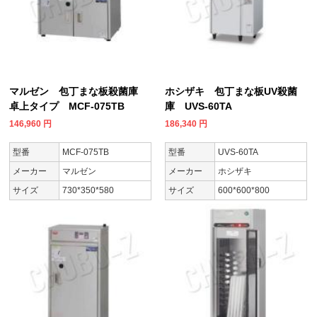
マルゼン 包丁まな板殺菌庫
ホシザキ 包丁まな板UV殺菌
卓上タイプ MCF-075TB
庫 UVS-60TA
146,960
円
186,340
円
型番
MCF-075TB
型番
UVS-60TA
メーカー
マルゼン
メーカー
ホシザキ
サイズ
730*350*580
サイズ
600*600*800