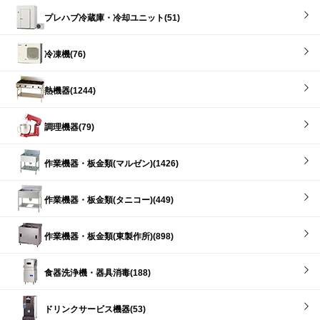
プレハブ冷蔵庫・冷却ユニット(51)
冷凍機(76)
熱機器(1244)
調理機器(79)
作業機器・板金類(マルゼン)(1426)
作業機器・板金類(タニコー)(449)
作業機器・板金類(東製作所)(898)
食器洗浄機・器具消毒(188)
ドリンクサービス機器(53)