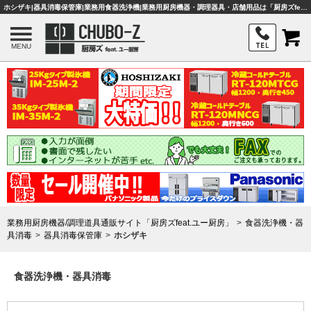
ホシザキ|器具消毒保管庫|業務用食器洗浄機|業務用厨房機器・調理器具・店舗用品は「厨房ズfeat.ユー厨房」
MENU
業務用厨房機器/調理道具通販サイト「厨房ズfeat.ユー厨房」
食器洗浄機・器
具消毒
器具消毒保管庫
ホシザキ
食器洗浄機・器具消毒