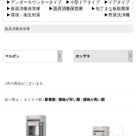
▶アンダーカウンタータイプ
▶小型ドアタイプ
▶ドアタイプ
▶食器消毒保管庫
▶器具消毒保管庫
▶包丁まな板殺菌庫
▶環境・衛生対策
▶野菜洗浄機
器具消毒保管庫
マルゼン
ホシザキ
2
件の商品がございます。
並べ替え：
オススメ順
/
新着順
/
価格が安い順
/
価格が高い順