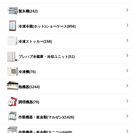
製氷機(242)
冷凍冷蔵(ホット)ショーケース(856)
冷凍ストッカー(158)
プレハブ冷蔵庫・冷却ユニット(51)
冷凍機(76)
熱機器(1244)
調理機器(79)
作業機器・板金類(マルゼン)(1426)
作業機器・板金類(タニコー)(449)