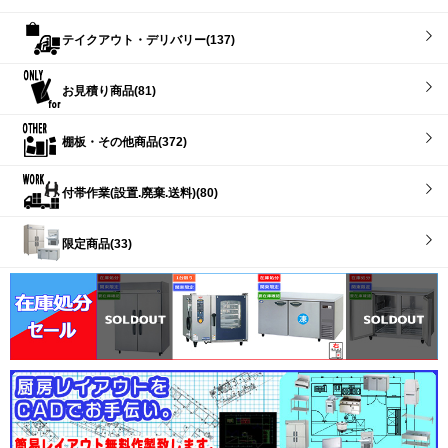
テイクアウト・デリバリー(137)
お見積り商品(81)
棚板・その他商品(372)
付帯作業(設置.廃棄.送料)(80)
限定商品(33)